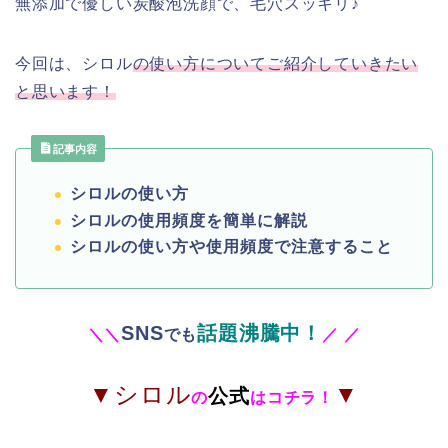
無添加で優しい炭酸泡洗顔で、毛穴スッキリ♪
今回は、シロル
の使い方についてご紹介していきたい
と思います！
記事内容
シロルの使い方
シロルの使用頻度を簡単に解説
シロルの使い方や使用頻度で注意すること
SNS
話題沸騰中！
＼
＼
でも
／
／
▼シロル
▼
公式
の
はコチラ！