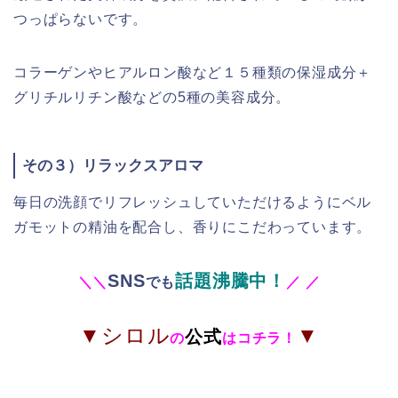
つっぱらないです。
コラーゲンやヒアルロン酸など１５種類の保湿成分＋
グリチルリチン酸などの5種の美容成分。
その３）リラックスアロマ
毎日の洗顔でリフレッシュしていただけるようにベル
ガモットの精油を配合し、香りにこだわっています。
SNS
話題沸騰中！
＼
＼
でも
／
／
▼シロル
▼
公式
の
はコチラ！