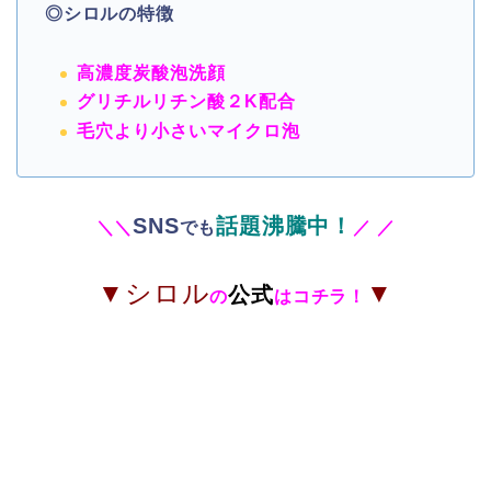
◎シロルの特徴
高濃度炭酸泡
洗顔
グリチルリチン酸２K配合
毛穴より小さいマイクロ泡
SNS
話題沸騰中！
＼
＼
でも
／
／
▼シロル
▼
公式
の
はコチラ！