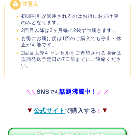
初回割引が適用されるのはお得にお届け便
のみとなります。
2
回目以降は
2
ヶ月毎に
2
袋ずつ届きます。
お得にお届け便は
1
回のご購入でも停止・休
止が可能です。
2
回目以降キャンセルをご希望される場合は
次回発送予定日の
7
日前までにご連絡くださ
い。
SNS
話題沸騰中！
＼
＼
でも
／
／
▼
▼
公式サイト
で購入する
！