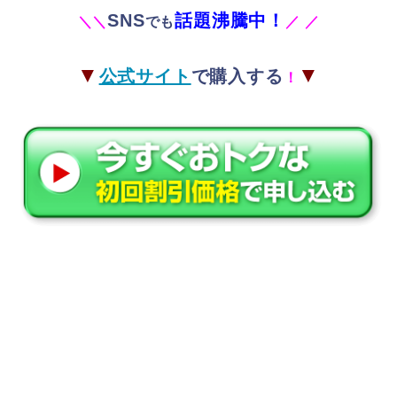
SNS
話題沸騰中！
＼
＼
でも
／
／
▼
▼
公式サイト
で購入する
！