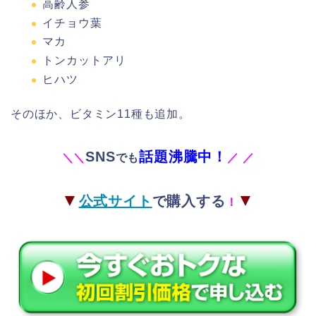
高齢人参
イチョウ葉
マカ
トンカットアリ
ヒハツ
そのほか、ビタミン11種も追加。
SNS
話題沸騰中！
＼
＼
でも
／
／
▼
▼
公式サイト
で購入する
！