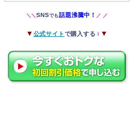
SNS
話題沸騰中！
＼
＼
でも
／
／
▼
▼
公式サイト
で購入する
！