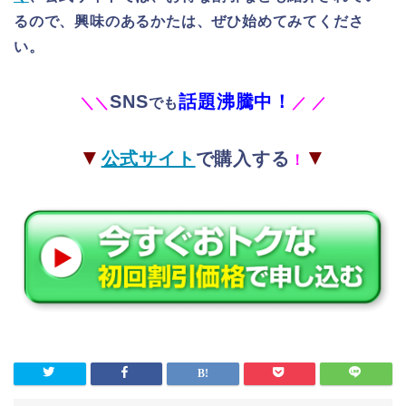
るので、興味のあるかたは、ぜひ始めてみてくださ
い。
SNS
話題沸騰中！
＼
＼
でも
／
／
▼
▼
公式サイト
で購入する
！