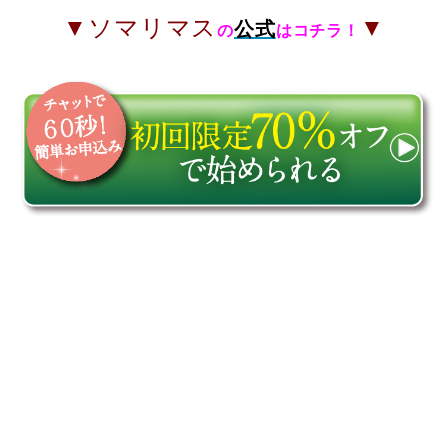
▼ソマリマス
▼
公式
の
はコチラ！