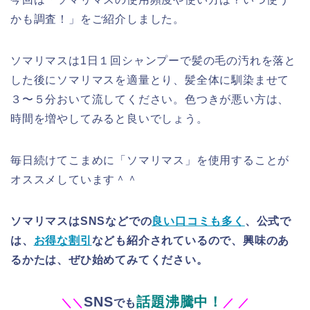
かも調査！」をご紹介しました。
ソマリマス
は
1日１回シャンプーで髪の毛の汚れを落と
した後にソマリマスを適量とり、髪全体に馴染ませて
３〜５分おいて流してください。色つきが悪い方は、
時間を増やしてみると良いでしょう。
毎日続けてこまめに「
ソマリマス
」を使用することが
オススメしています＾＾
ソマリマスはSNSなどでの
良い口コミも多く
、公式で
は、
お得な割引
なども紹介されているので、興味のあ
るかたは、ぜひ始めてみてください。
SNS
話題沸騰中！
＼
＼
でも
／
／