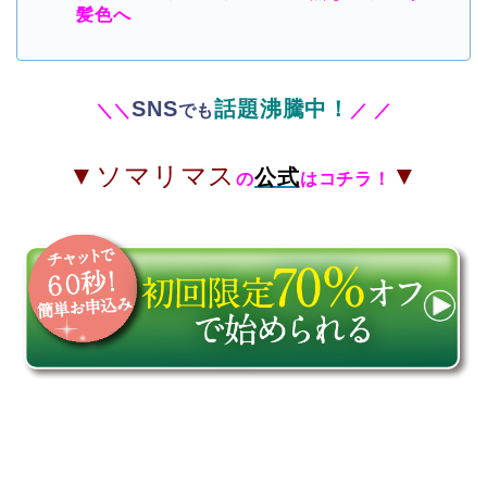
髪色へ
SNS
話題沸騰中！
＼
＼
でも
／
／
▼ソマリマス
▼
公式
の
はコチラ！