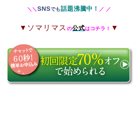
SNS
話題沸騰中！
＼
＼
でも
／
／
▼ソマリマス
▼
公式
の
はコチラ！