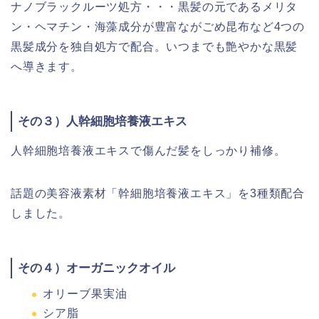
ナノブラックルーツ処方・・・
黒髪の元であるメリタ
ン・ヘマチン・海藻成分が豊富ながごめ昆布など
4
つの
黒髪成分を独自処方で配合。いつまでも艶やかな黒髪
へ導きます。
その３）
人幹細胞培養液エキス
人幹細胞培養液エキス
で
傷んだ髪をしっかり補修。
話題の美容液素材「幹細胞培養液エキス」を
3
種類配合
しました。
その４）オーガニックオイル
オリーブ果実油
シア脂