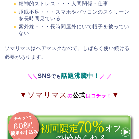
精神的ストレス・・・人間関係・仕事
睡眠不足・・・スマホやパソコンのスクリーン
を長時間見ている
紫外線・・・長時間屋外にいて帽子を被ってい
ない
ソマリマスはヘアマスクなので、しばらく使い続ける
必要があります。
SNS
話題沸騰中！
＼
＼
でも
／
／
▼ソマリマス
▼
公式
の
はコチラ！