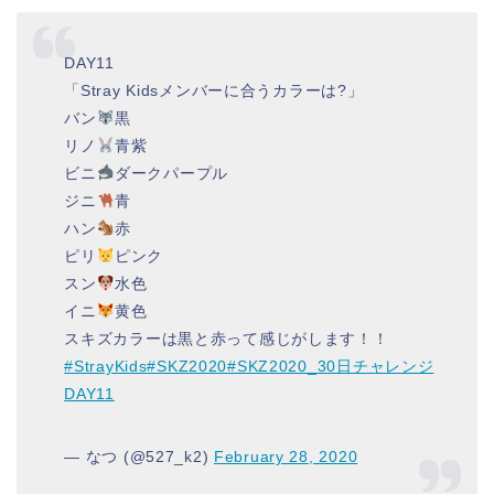
DAY11
「Stray Kidsメンバーに合うカラーは?」
バン
黒
リノ
青紫
ビニ
ダークパープル
ジニ
青
ハン
赤
ピリ
ピンク
スン
水色
イニ
黄色
スキズカラーは黒と赤って感じがします！！
#StrayKids
#SKZ2020
#SKZ2020_30日チャレンジ
DAY11
— なつ (@527_k2)
February 28, 2020