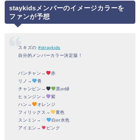
staykidsメンバーのイメージカラーを
ファンが予想
スキズの
#straykids
自分的メンバーカラー決定版！
バンチャン→
赤
リノ→
青
チャンビン→
黒or緑
ヒョンジン→
紫
ハン→
オレンジ
フィリックス→
黄色
スンミン→
白or水色
アイエン→
ピンク