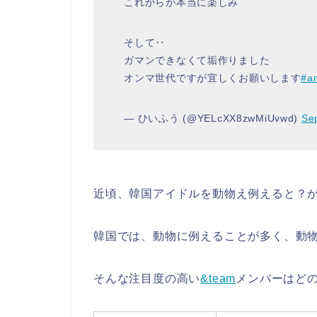
これからが本当に楽しみ
そして‥
ガマンできなくて垢作りました
オンマ世代ですが宜しくお願いします
#a
— ひいふう (@YELcXX8zwMiUvwd)
Se
近頃、韓国アイドルを動物え例えると？
韓国では、動物に例えることが多く、動
そんな注目度の高い
&team
メンバーはど