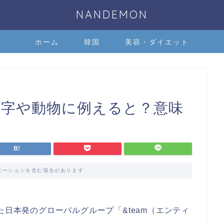
NANDEMON
ホーム
韓国
美容・ダイエット
文字や動物に例えると？意味
モーションを含む場合があります
-』誕生した日本発のグローバルグループ「&team（エンティ