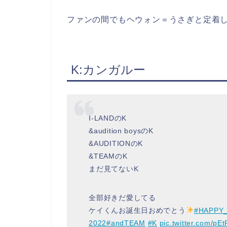
ファンの間でもヘウォン＝うさぎと定着
K:カンガルー
I-LANDのK
&audition boysのK
&AUDITIONのK
&TEAMのK
まだ見てないK
全部好きだ愛してる
ケイくんお誕生日おめでとう
#HAPPY
2022
#andTEAM
#K
pic.twitter.com/pE