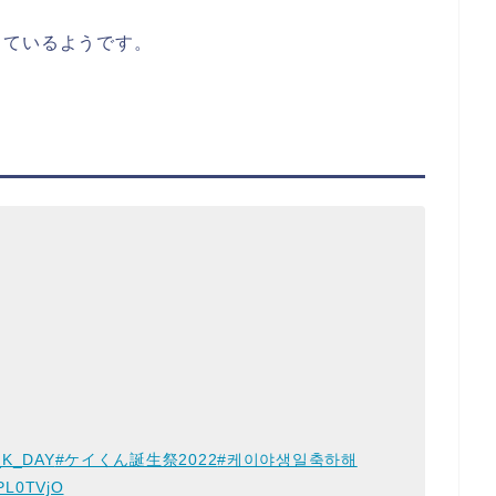
しているようです。
_K_DAY
#ケイくん誕生祭2022
#케이야생일축하해
tPL0TVjO