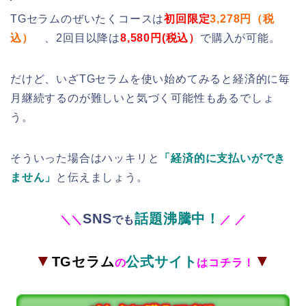
TGセラムのぜいたくコースは
初回限定
3,278円（税
込）
、2回目以降は
8,580円(税込）
で購入が可能。
だけど、いざTGセラムを使い始めてみると経済的に毎
月継続するのが難しいと気づく可能性もあるでしょ
う。
そういった場合はハッキリと
「経済的に支払いができ
ません」
と伝えましょう。
SNS
話題沸騰中！
＼
＼
でも
／
／
▼
▼
TGセラム
公式サイト
の
はコチラ！