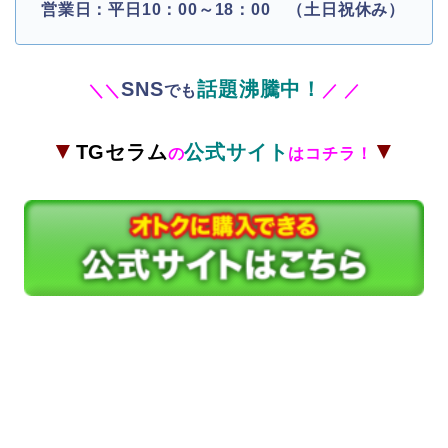
営業日：平日10：00～18：00 （土日祝休み）
SNS
話題沸騰中！
＼
＼
でも
／
／
▼
▼
TGセラム
公式サイト
の
はコチラ！