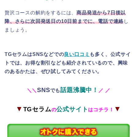
贅沢コースの解約をするには、
商品発送から7日後以
降、さらに次回発送日の10日前までに、電話で連絡
し
ましょう。
TGセラムはSNSなどでの
良い口コミ
も多く、公式サイ
トでは、お得な割引なども紹介されているので、興味
のあるかたは、ぜひ試してみてください。
SNS
話題沸騰中！
＼
＼
でも
／
／
▼
▼
TGセラム
公式サイト
の
はコチラ！