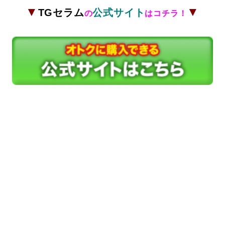
▼
▼
TGセラム
公式サイト
の
はコチラ！