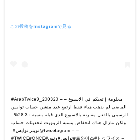
この投稿をInstagramで見る
الماضي لم يذهب هباء فقط ارتفع عدد منشن حساب توايس
الرسمي بالفعل مقارنة بالاسبوع الذي قبله بنسبة +28.3% .
ولكن مازال هناك انخفاض بنسبة الريتويت لتحديثاث حساب
تويتر توايس!! ‏@twicetagram – –