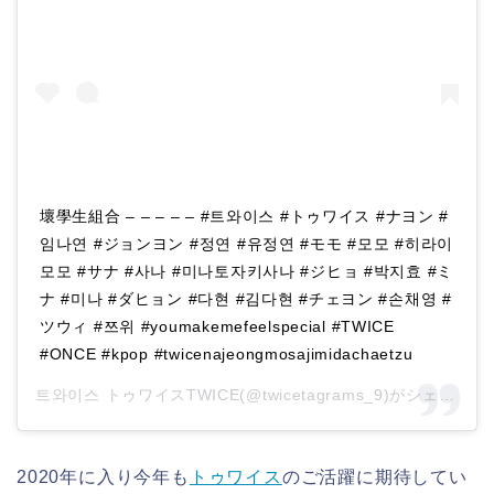
壞學生組合 – – – – – #트와이스 #トゥワイス #ナヨン #
임나연 #ジョンヨン #정연 #유정연 #モモ #모모 #히라이
모모 #サナ #사나 #미나토자키사나 #ジヒョ #박지효 #ミ
ナ #미나 #ダヒョン #다현 #김다현 #チェヨン #손채영 #
ツウィ #쯔위 #youmakemefeelspecial #TWICE
#ONCE #kpop #twicenajeongmosajimidachaetzu
트와이스 トゥワイスTWICE(@twicetagrams_9)がシェアした投稿 –
2020年に入り今年も
トゥワイス
のご活躍に期待してい