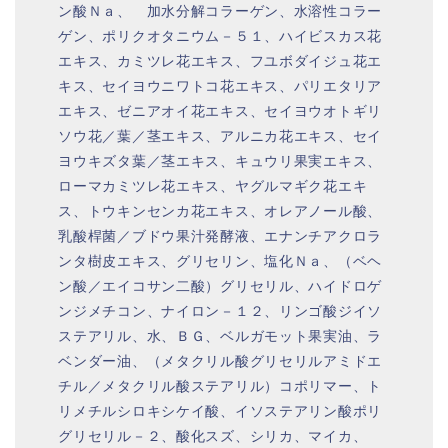
ン酸Ｎａ、 加水分解コラーゲン、水溶性コラー
ゲン、ポリクオタニウム－５１、ハイビスカス花
エキス、カミツレ花エキス、フユボダイジュ花エ
キス、セイヨウニワトコ花エキス、パリエタリア
エキス、ゼニアオイ花エキス、セイヨウオトギリ
ソウ花／葉／茎エキス、アルニカ花エキス、セイ
ヨウキズタ葉／茎エキス、キュウリ果実エキス、
ローマカミツレ花エキス、ヤグルマギク花エキ
ス、トウキンセンカ花エキス、オレアノール酸、
乳酸桿菌／ブドウ果汁発酵液、エナンチアクロラ
ンタ樹皮エキス、グリセリン、塩化Ｎａ、（ベヘ
ン酸／エイコサン二酸）グリセリル、ハイドロゲ
ンジメチコン、ナイロン－１２、リンゴ酸ジイソ
ステアリル、水、ＢＧ、ベルガモット果実油、ラ
ベンダー油、（メタクリル酸グリセリルアミドエ
チル／メタクリル酸ステアリル）コポリマー、ト
リメチルシロキシケイ酸、イソステアリン酸ポリ
グリセリル－２、酸化スズ、シリカ、マイカ、