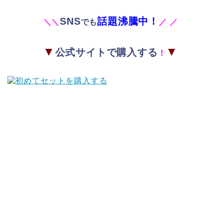
SNS
話題沸騰中！
＼
＼
でも
／
／
▼
▼
公式サイトで購入する
！