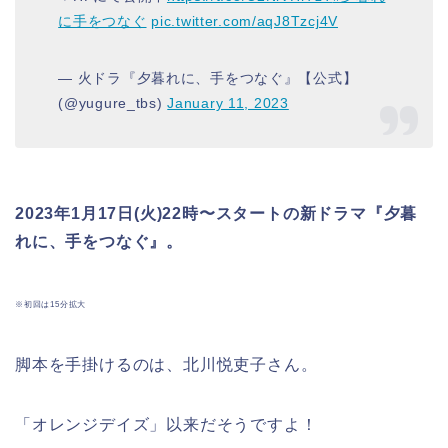
に手をつなぐ
pic.twitter.com/aqJ8Tzcj4V
— 火ドラ『夕暮れに、手をつなぐ』【公式】
(@yugure_tbs)
January 11, 2023
2023
年
1
月
17
日
(
火
)22
時〜スタートの新ドラマ『夕暮
れに、手をつなぐ』。
※初回は15分拡大
脚本を手掛けるのは、北川悦吏子さん。
「オレンジデイズ」以来だそうですよ！