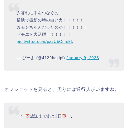
夕暮れに手をつなぐの
横浜で撮影の時の白い犬！！！！！
カモンちゃんだったのか！！！！！！
サモエド大活躍！！！！！！
pic.twitter.com/pzJUbCme9k
— ぴーよ (@4129kakipi)
January 9, 2023
オフショットを見ると、周りには通行人がいますね。
⋱⠢
放送まであと2日
⠔⋰