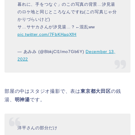
暮れに、手をつなぐ」のこの写真の背景…汐見湯
のロケ地と同じところなんですね(この写真じゃ分
かりづらいけど)
サ…サヤカさんが汐見湯…？←混乱ww
pic.twitter.com/7FbKHaqXfH
— あみみ (@BbkjCl1Imo7Gb6Y)
December 13,
2022
部屋の中はスタジオ撮影で、表は
東京都大田区
の銭
湯、
明神湯
です。
洋平さんの部分だけ