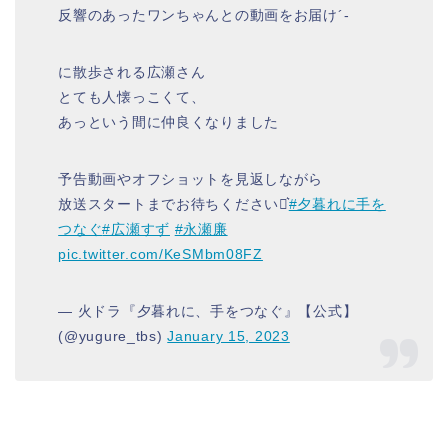
反響のあったワンちゃんとの動画をお届け´-
に散歩される広瀬さん
とても人懐っこくて、
あっという間に仲良くなりました
予告動画やオフショットを見返しながら
放送スタートまでお待ちください⋆͛
#夕暮れに手を
つなぐ
#広瀬すず
#永瀬廉
pic.twitter.com/KeSMbm08FZ
— 火ドラ『夕暮れに、手をつなぐ』【公式】
(@yugure_tbs)
January 15, 2023