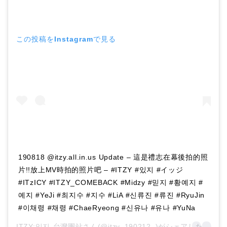
この投稿をInstagramで見る
190818 @itzy.all.in.us Update – 這是禮志在幕後拍的照
片!!放上MV時拍的照片吧 – #ITZY #있지 #イッジ
#ITzICY #ITZY_COMEBACK #Midzy #믿지 #황예지 #
예지 #YeJi #최지수 #지수 #LiA #신류진 #류진 #RyuJin
#이채령 #채령 #ChaeRyeong #신유나 #유나 #YuNa
ITZY:있지-台灣團站さん(@itzy_190212_)がシェアした投稿 –