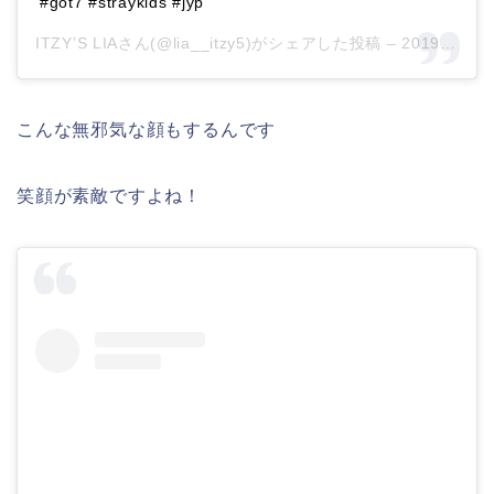
#got7 #straykids #jyp
ITZY’S LIAさん(@lia__itzy5)がシェアした投稿 –
2019年 9月月26日午前6時25分PDT
こんな無邪気な顔もするんです
笑顔が素敵ですよね！