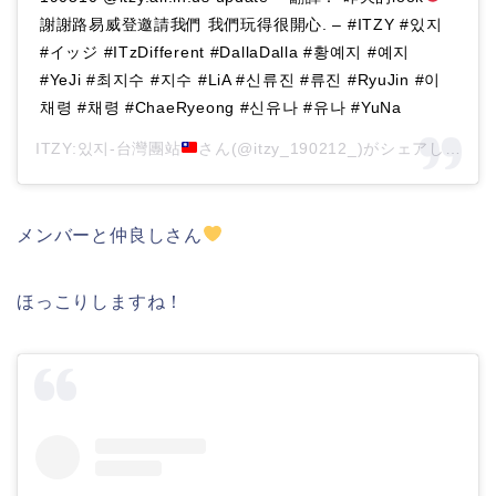
謝謝路易威登邀請我們 我們玩得很開心. – #ITZY #있지
#イッジ #ITzDifferent #DallaDalla #황예지 #예지
#YeJi #최지수 #지수 #LiA #신류진 #류진 #RyuJin #이
채령 #채령 #ChaeRyeong #신유나 #유나 #YuNa
ITZY:있지-台灣團站
さん(@itzy_190212_)がシェアした投稿 –
メンバーと仲良しさん
ほっこりしますね！