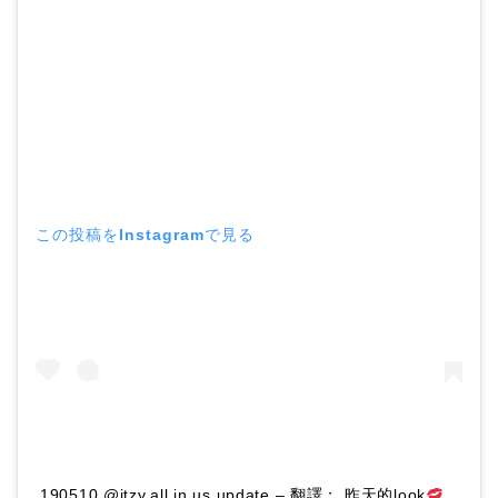
この投稿をInstagramで見る
190510 @itzy.all.in.us update – 翻譯： 昨天的look