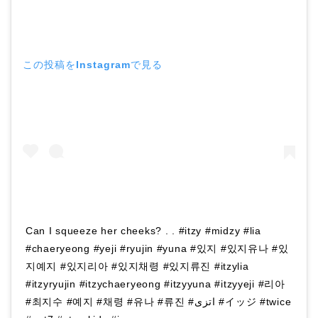
この投稿をInstagramで見る
Can I squeeze her cheeks? . . #itzy #midzy #lia
#chaeryeong #yeji #ryujin #yuna #있지 #있지유나 #있
지예지 #있지리아 #있지채령 #있지류진 #itzylia
#itzyryujin #itzychaeryeong #itzyyuna #itzyyeji #리아
#최지수 #예지 #채령 #유나 #류진 #اتزی #イッジ #twice