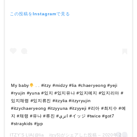
この投稿をInstagramで見る
My baby
. . #itzy #midzy #lia #chaeryeong #yeji
#ryujin #yuna #있지 #있지유나 #있지예지 #있지리아 #
있지채령 #있지류진 #itzylia #itzyryujin
#itzychaeryeong #itzyyuna #itzyyeji #리아 #최지수 #예
지 #채령 #유나 #류진 #اتزي #イッジ #twice #got7
#straykids #jyp
ITZY’S LIA(@lia__itzy5)がシェアした投稿 –
2020年 2月月7日午前7時07分PST