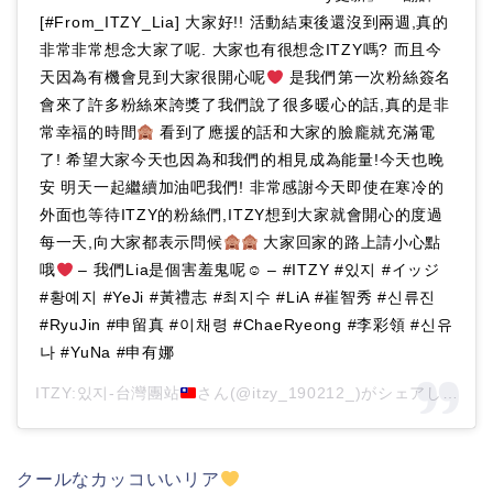
[#From_ITZY_Lia] 大家好!! 活動結束後還沒到兩週,真的
非常非常想念大家了呢. 大家也有很想念ITZY嗎? 而且今
天因為有機會見到大家很開心呢
是我們第一次粉絲簽名
會來了許多粉絲來誇獎了我們說了很多暖心的話,真的是非
常幸福的時間
看到了應援的話和大家的臉龐就充滿電
了! 希望大家今天也因為和我們的相見成為能量!今天也晚
安 明天一起繼續加油吧我們! 非常感謝今天即使在寒冷的
外面也等待ITZY的粉絲們,ITZY想到大家就會開心的度過
每一天,向大家都表示問候
大家回家的路上請小心點
哦
– 我們Lia是個害羞鬼呢☺ – #ITZY #있지 #イッジ
#황예지 #YeJi #黃禮志 #최지수 #LiA #崔智秀 #신류진
#RyuJin #申留真 #이채령 #ChaeRyeong #李彩領 #신유
나 #YuNa #申有娜
ITZY:있지-台灣團站
さん(@itzy_190212_)がシェアした投稿 –
クールなカッコいいリア