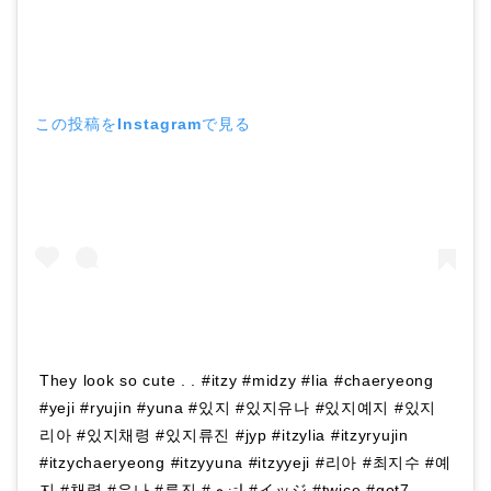
この投稿をInstagramで見る
They look so cute . . #itzy #midzy #lia #chaeryeong
#yeji #ryujin #yuna #있지 #있지유나 #있지예지 #있지
리아 #있지채령 #있지류진 #jyp #itzylia #itzyryujin
#itzychaeryeong #itzyyuna #itzyyeji #리아 #최지수 #예
지 #채령 #유나 #류진 #اتزی #イッジ #twice #got7