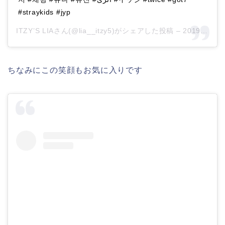
#straykids #jyp
ITZY’S LIAさん(@lia__itzy5)がシェアした投稿 –
2019年 9月月3日午前3時38分PDT
ちなみにこの笑顔もお気に入りです