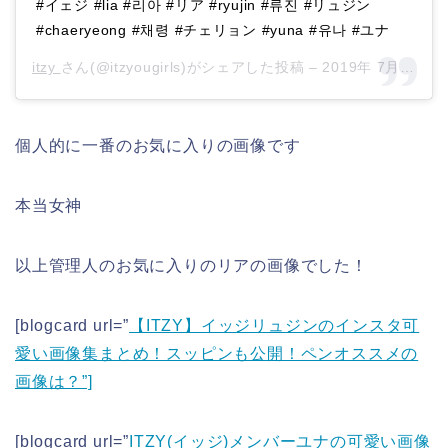
#イェジ #lia #리아 #リア #ryujin #류진 #リュジン
#chaeryeong #채령 #チェリョン #yuna #유나 #ユナ
itzy
さん(@itzyougirls)がシェアした投稿 –
2019年 7月月16日午前3時43分PDT
個人的に一番のお気に入りの画像です
本当女神
以上管理人のお気に入りのリアの画像でした！
[blogcard url=”
【ITZY】イッジリュジンのインスタ可
愛い画像集まとめ！スッピンも公開！ペンオススメの
画像は？”]
[blogcard url=”
ITZY(イッジ)メンバーユナの可愛い画像