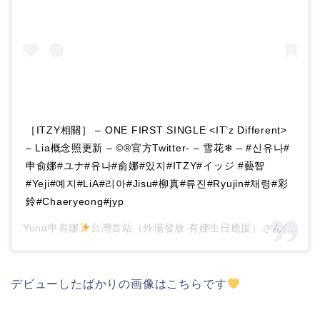
［ITZY相關］ – ONE FIRST SINGLE <IT’z Different>
– Lia概念照更新 – ©®官方Twitter- – 雪花❄ – #신유나#
申俞娜#ユナ#유나#俞娜#있지#ITZY#イッジ #藝智
#Yeji#예지#LiA#리아#Jisu#柳真#류진#Ryujin#채령#彩
鈴#Chaeryeong#jyp
Yuna申有娜
台灣首站（外場發放 有娜生日應援）さん(@itzy_yuna_tw)がシェアした投稿 –
デビューしたばかりの画像はこちらです