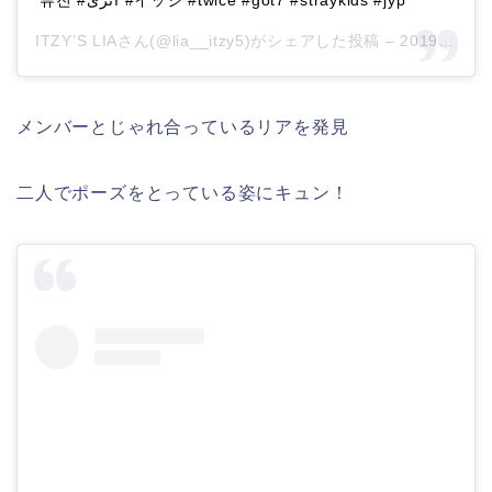
류진 #اتزی #イッジ #twice #got7 #straykids #jyp
ITZY’S LIAさん(@lia__itzy5)がシェアした投稿 –
2019年 9月月9日午前2時58分PDT
メンバーとじゃれ合っているリアを発見
二人でポーズをとっている姿にキュン！