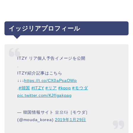
イッジリアプロフィール
ITZY リア個人予告イメージを公開
.
ITZY紹介記事はこちら
↓↓↓
https://t.co/CX0aPsaOWp
.
#韓国
#ITZY
#リア
#kpop
#モウダ
pic.twitter.com/KJfIgakpag
— 韓国情報サイト 모으다［モウダ］
(@mouda_korea)
2019年1月29日