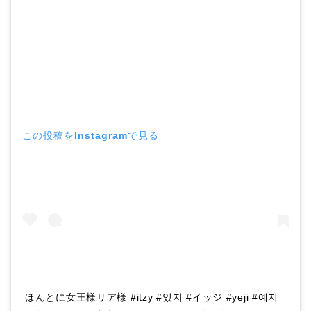
この投稿をInstagramで見る
ほんとに女王様リア様 #itzy #있지 #イッジ #yeji #예지