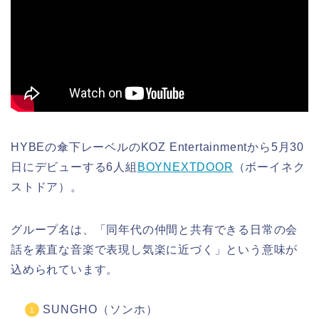
HYBEの傘下レーベルのKOZ Entertainmentから5月30
日にデビューする6人組
BOYNEXTDOOR
（ボーイネク
ストドア）。
グループ名は、「同年代の仲間と共有できる日常の会
話を素直な音楽で表現し気楽に近づく」という意味が
込められています。
SUNGHO（
ソンホ
）