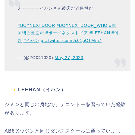
えーーーーイハンさん彼氏だ김동현だ
#BOYNEXTDOOR
#BOYNEXTDOOR_WHO
#보
이넥스트도어
#ボーイネクストドア
#LEEHAN
#이
한
#イハン
pic.twitter.com/Jc61gCTMm7
— (@2O041020)
May 27, 2023
LEEHAN（イハン）
ジミンと同じ出身地で、テコンドーを習っていた経験
があります。
AB6IXウジンと同じダンススクールに通っていまし