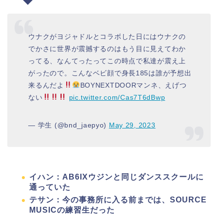
ウナクがヨジャドルとコラボした日にはウナクの
でかさに世界が震撼するのはもう目に見えてわか
ってる、なんてったってこの時点で私達が震え上
がったので。こんなベビ顔で身長185は誰が予想出
来るんだよ
BOYNEXTDOORマンネ、えげつ
ない
pic.twitter.com/Cas7T6dBwp
— 学生 (@bnd_jaepyo)
May 29, 2023
イハン：AB6IXウジンと同じダンススクールに
通っていた
テサン：今の事務所に入る前までは、SOURCE
MUSICの練習生だった