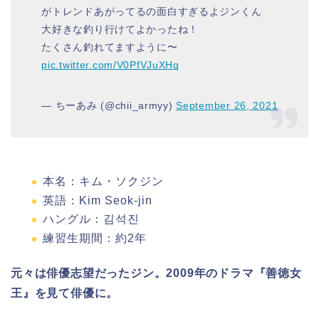
がトレンドあがってるの面白すぎるよジンくん
大好きな釣り行けてよかったね！
たくさん釣れてますように〜
pic.twitter.com/V0PfVJuXHq
— ちーあみ (@chii_armyy)
September 26, 2021
本名：キム・ソクジン
英語：Kim Seok-jin
ハングル：김석진
練習生期間：約
2
年
元々は俳優志望だったジン。2009年のドラマ『善徳女
王』を見て俳優に。