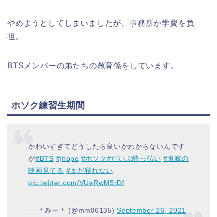
やめようとしてしまいましたが、事務所が学費を負
担。
BTSメンバーの弟たちの教育係をしています。
ホソク練習生期間
かわいすぎてどうしたら良いかわからないんです
が
#BTS
#jhope
#ホソク
#だいぶ酔っ払い
#鬼滅の
映画見てる
#まだ寝れない
pic.twitter.com/VUeRwM5rDf
— ＊みー＊ (@mm06135)
September 26, 2021