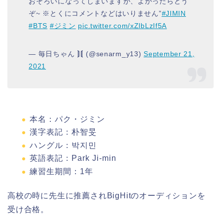
おそろいになってしまいますが、よかったらどう
ぞ~ ※とくにコメントなどはいりません”
#JIMIN
#BTS
#ジミン
pic.twitter.com/xZlbLzIf5A
— 毎日ちゃん ⟭⟬ (@senarm_y13)
September 21,
2021
本名：パク・ジミン
漢字表記：朴智旻
ハングル：박지민
英語表記：Park Ji-min
練習生期間：1年
高校の時に先生に推薦されBigHitのオーディションを
受け合格。