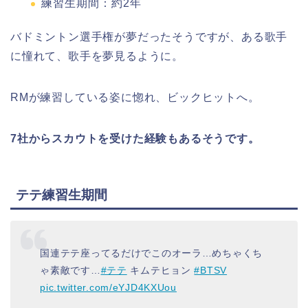
練習生期間：約
2
年
バドミントン選手権が夢だったそうですが、ある歌手
に憧れて、歌手を夢見るように。
RMが練習している姿に惚れ、ビックヒットへ。
7社からスカウトを受けた経験もあるそうです。
テテ練習生期間
国連テテ座ってるだけでこのオーラ…めちゃくち
ゃ素敵です…
#テテ
キムテヒョン
#BTSV
pic.twitter.com/eYJD4KXUou