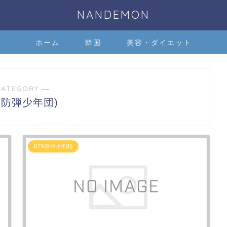
NANDEMON
ホーム
韓国
美容・ダイエット
CATEGORY ―
S(防弾少年団)
BTS(防弾少年団)