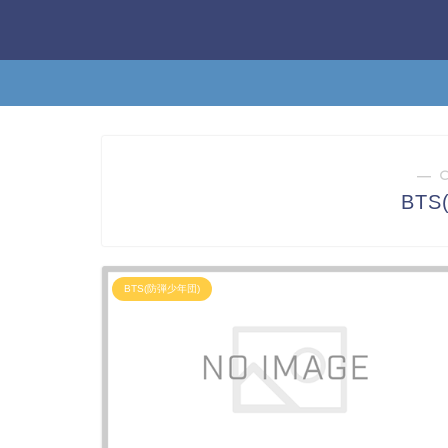
― 
BT
BTS(防弾少年団)