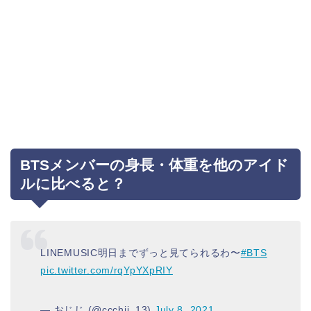
BTSメンバーの身長・体重を他のアイド
ルに比べると？
LINEMUSIC明日までずっと見てられるわ〜
#BTS
pic.twitter.com/rqYpYXpRIY
— おじじ (@ccchii_13)
July 8, 2021