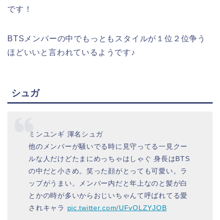
です！
BTSメンバーの中でもっともスタイルが１位２位争う
ほどいいと言われているようです♪
シュガ
ミンユンギ 渾名シュガ
他のメンバーが騒いでる時に見守ってる一見クー
ルな人だけどたまにめっちゃはしゃぐ 身長はBTS
の中だと小さめ。笑った顔がとっても可愛い。ラ
ップがうまい。メンバー内だと年上なのと髪が白
とかの時が多いからおじいちゃんて呼ばれてる愛
されキャラ
pic.twitter.com/UFvOLZYJOB