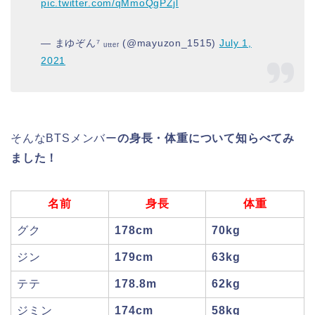
pic.twitter.com/qMmoQgPZjl
— まゆぞん⁷ ᵤₜₜₑᵣ (@mayuzon_1515)
July 1,
2021
そんなBTSメンバー
の身長・体重について知らべてみ
ました！
名前
身長
体重
グク
178cm
70kg
ジン
179cm
63kg
テテ
178.8m
62kg
ジミン
174cm
58kg