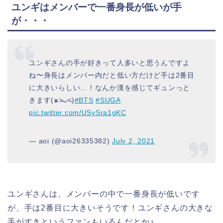
ユンギはメンバーで一番身長が低いが手
が・・・
ユンギさんの手が好きって人多いと思うんですよ
ね〜身長はメンバー内だと低い方だけど手は2番目
に大きいらしい…！なんか漢を感じてギュンっと
きます(๑˃̵ᴗ˂̵)
#BTS
#SUGA
pic.twitter.com/USySra1gKC
— aoi (@aoi26335382)
July 2, 2021
ユンギさんは、メンバーの中で一番
身長が
低いです
が、手は2番目に大きいそうです
！ユンギさんの大きな
手がすきというファンも
いるんだとか♪