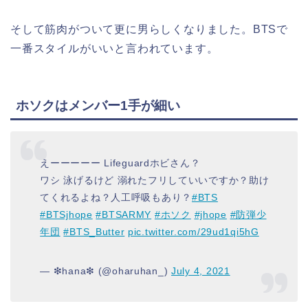
そして筋肉がついて更に男らしくなりました。BTSで
一番スタイルがいいと言われています。
ホソクはメンバー1手が細い
えーーーーー Lifeguardホビさん？
ワシ 泳げるけど 溺れたフリしていいですか？助け
てくれるよね？人工呼吸もあり？
#BTS
#BTSjhope
#BTSARMY
#ホソク
#jhope
#防弾少
年団
#BTS_Butter
pic.twitter.com/29ud1qi5hG
— ❇hana❇ (@oharuhan_)
July 4, 2021