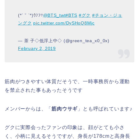
(*´ ˘ `*)ｳﾌﾌ♡
@BTS_twt
#BTS
#グク
#チョン・ジョ
ングク
pic.twitter.com/DySHoQ8Mjc
— 茶 子◇低浮上中◇ (@green_tea_x0_0x)
February 2, 2019
筋肉がつきやすい体質だそうで、一時事務所から運動
を禁止された事もあったそうです
メンバーからは、「
筋肉ウサギ
」とも呼ばれています♪
グクに実際会ったファンの印象は、顔がとても小さ
く、小柄に見えるそうですが、身長が178cmと高身長