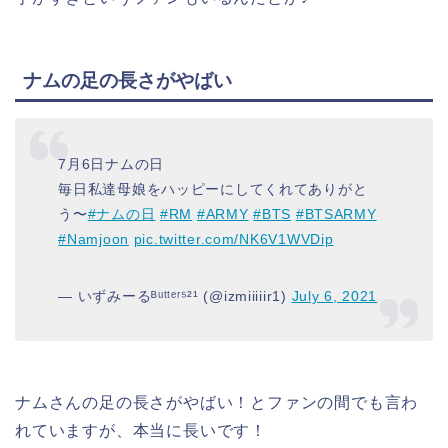
ナムの足の長さがやばい
7月6日ナムの日
毎日私達母娘をハッピーにしてくれてありがと
う〜
#ナムの日
#RM
#ARMY
#BTS
#BTSARMY
#Namjoon
pic.twitter.com/NK6V1WVDip
— いずみーるᴮᵘᵗᵗᵉʳ⁵²¹ (@izmiiiiir1)
July 6, 2021
ナムさんの足の長さがやばい！とファンの間でも言わ
れていますが、本当に長いです！