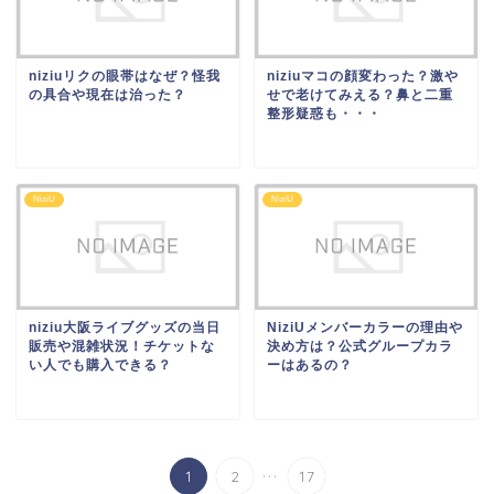
niziuリクの眼帯はなぜ？怪我
niziuマコの顔変わった？激や
の具合や現在は治った？
せで老けてみえる？鼻と二重
整形疑惑も・・・
NiziU
NiziU
niziu大阪ライブグッズの当日
NiziUメンバーカラーの理由や
販売や混雑状況！チケットな
決め方は？公式グループカラ
い人でも購入できる？
ーはあるの？
...
1
2
17