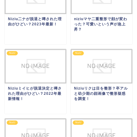
Niziu二ナが脱退と噂された理
niziuマヤ二重整形で顔が変わ
由がひどい？2023年最新！
った？可愛いという声が急上
昇？
NiziU
NiziU
Niziuミイヒが脱退決定と噂さ
Niziuリクは目を整形？卒アル
れた理由がひどい？2022年最
と幼少期の顔画像で整形疑惑
新情報！
を調査！
NiziU
NiziU