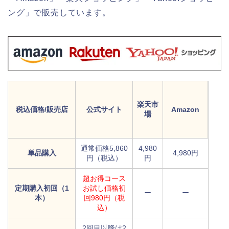
ング」で販売しています。
楽天市
税込価格/販売店
公式サイト
Amazon
場
通常価格5,860
4,980
単品購入
4,980円
円（税込）
円
超お得コース
定期購入初回（1
お試し価格初
ー
ー
本）
回980円（税
込）
2回目以降は2