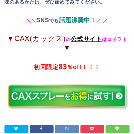
味のあるかたは、ぜひ始めてみてください。
SNS
話題沸騰中！
＼
＼
でも
／
／
▼CAX(カックス)
公式サイト
の
はコチラ！
▼
83
初回限定
％off！！！