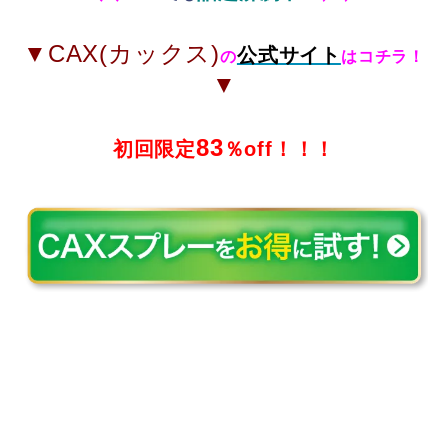
▼CAX(カックス)
公式サイト
の
はコチラ！
▼
83
初回限定
％off！！！