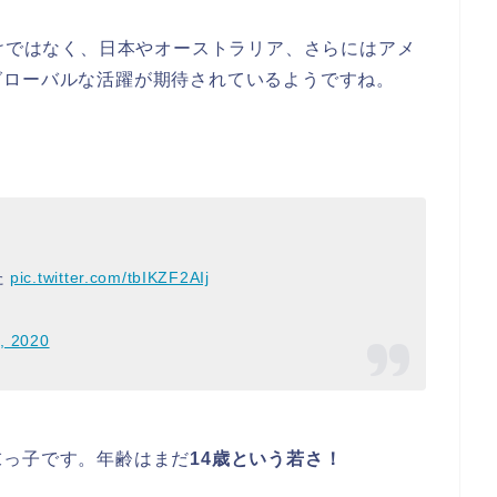
けではなく、日本やオーストラリア、さらにはアメ
グローバルな活躍が期待されているようですね。
た
pic.twitter.com/tbIKZF2AIj
, 2020
末っ子です。年齢はまだ
14歳という若さ！