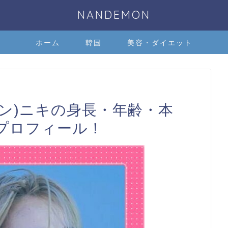
NANDEMON
ホーム
韓国
美容・ダイエット
フン)ニキの身長・年齢・本
プロフィール！