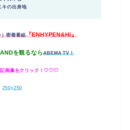
)ニキの出身地
『ENHYPEN&Hi』
ン）密着番組
-LANDを観るなら
ABEMA TV！
下記画像をクリック！♡♡♡