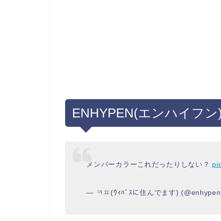
ENHYPEN(エンハイフ
メンバーカラーこれだったりしない？
pi
— ㅋㅍ(ｳｨﾊﾞｽに住んでます) (@enhypen_