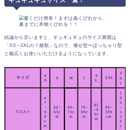
結論から言いますと、ギュギュギュのサイズ展開は
「XS ~3XLの７種類」なので、痩せ型〜ぽっちゃり型
と幅広くお使いいただけるようになっています。
３
X
X
サイズ
２XL
S
M
L
X
S
L
L
1
4
0
7
2
82
~
52~
60~
70~
92~
~
~9
ウエスト
5
63c
73c
85c
105
1
5c
6
m
m
m
cm
1
m
c
5
m
c