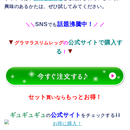
興味のあるかたは、ぜひ試してみてください。
SNS
話題沸騰中！
＼
＼
でも
／
／
▼
公式サイトで購入す
グラマラスリムレッグ
の
▼
る
！
セット
もっとお得！
買いなら
ギュギュギュ
公式サイト
の
をチェックする⇩⇩