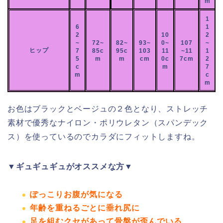
m
1
6
1
2
10
2
~
72~
82~
93~
0~
107
~
ヒップ
7
85c
95c
103
11
~11
1
5
m
m
cm
0c
7cm
2
c
m
7
m
c
m
お色はブラックとベージュの２色となり、ストレッチ
素材で優秀なナイロン・ポリウレタン（スパンデック
ス）を使っているのでカラダにフィットしますね。
▼ギュギュギュがオススメな方▼
ぽっこりお腹が気になる
年齢を重ねるごとに垂れ尻に
足を組むクセがあって骨盤が歪んでいる