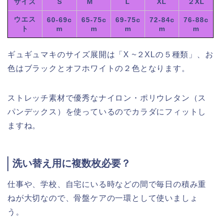
サイズ
S
M
L
XL
２XL
ウエス
60-69c
65-75c
69-75c
72-84c
76-88c
ト
m
m
m
m
m
ギュギュマキのサイズ展開は「X ~２XLの５種類」、お
色はブラックとオフホワイトの２色となります。
ストレッチ素材で優秀なナイロン・ポリウレタン（ス
パンデックス）を使っているのでカラダにフィットし
ますね。
洗い替え用に複数枚必要？
仕事や、学校、自宅にいる時などの間で毎日の積み重
ねが大切なので、骨盤ケアの一環として使いましょ
う。