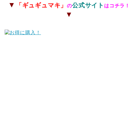
▼
「
ギュギュマキ」
公式サイト
の
はコチラ！
▼