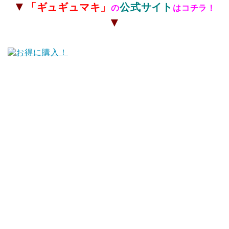
▼
「
ギュギュマキ」
公式サイト
の
はコチラ！
▼