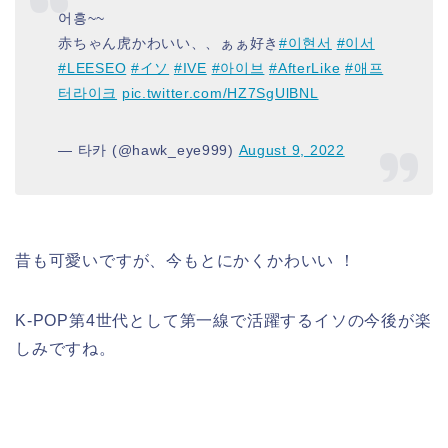
어흥~~
赤ちゃん虎かわいい、、ぁぁ好き
#이현서
#이서
#LEESEO
#イソ
#IVE
#아이브
#AfterLike
#애프
터라이크
pic.twitter.com/HZ7SgUlBNL
— 타카 (@hawk_eye999)
August 9, 2022
昔も可愛いですが、今も
とにかく
かわいい
！
K-POP第4世代として第一線で活躍するイソの今後が楽
しみですね。