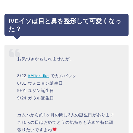
IVEイソは目と鼻を整形して可愛くなっ
た？
お気づきかもしれませんが…
8/22
#AfterLike
でカムバック
8/31 ウォニョン誕生日
9/01 ユジン誕生日
9/24 ガウル誕生日
カムバから約1ヶ月の間に3人の誕生日があります
これらの日はおめでとうの気持ちも込めて特に頑
張りたいですよね