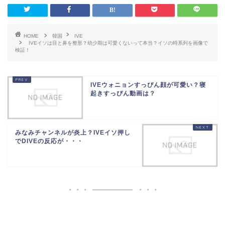
HOME
韓国
IVE
IVEイソは目と鼻を整形？幼少期は可愛くないって本当？イソの時系列を画像で
検証！
IVEウォニョンすっぴん顔が可愛い？寝
起きすっぴん動画は？
みなみチャンネルが炎上？IVEイソ押し
でDIVEの反応が・・・