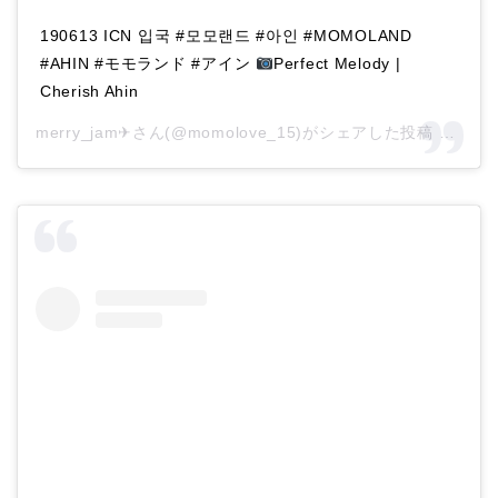
190613 ICN 입국 #모모랜드 #아인 #MOMOLAND
#AHIN #モモランド #アイン
Perfect Melody |
Cherish Ahin
merry_jam✈さん(@momolove_15)がシェアした投稿 –
201