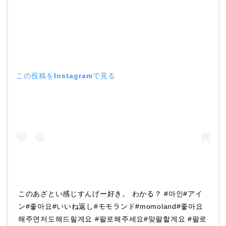
この投稿をInstagramで見る
このあざとい感じすんげー好き。 わかる？ #아인#アイ
ン#좋아요#いいね返し#モモランド#momoland#좋아요
해주면저도해드릴게요 #팔로해주세요#맞팔할게요 #팔로