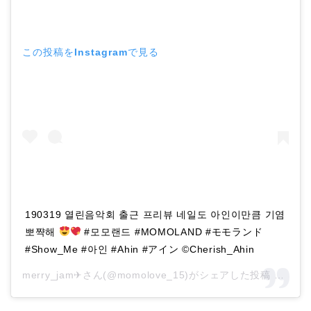
この投稿をInstagramで見る
190319 열린음악회 출근 프리뷰 네일도 아인이만큼 기염
뽀쨕해
#모모랜드 #MOMOLAND #モモランド
#Show_Me #아인 #Ahin #アイン ©Cherish_Ahin
merry_jam✈さん(@momolove_15)がシェアした投稿 –
201