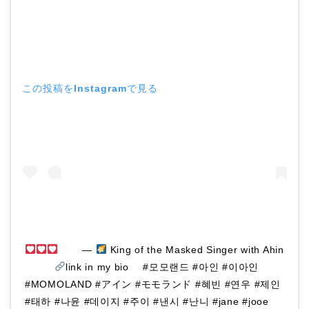
この投稿をInstagramで見る
⠀ ⠀ —
King of the Masked Singer with Ahin
⠀⠀⠀⠀
link in my bio ⠀ #모모랜드 #아인 #이아인
#MOMOLAND #アイン #モモランド #혜빈 #연우 #제인
#태하 #나윤 #데이지 #주이 #낸시 #난니 #jane #jooe