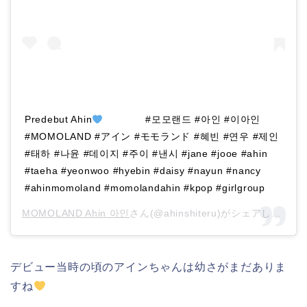
Predebut Ahin
⠀ ⠀ ⠀⠀ #모모랜드 #아인 #이아인
#MOMOLAND #アイン #モモランド #혜빈 #연우 #제인
#태하 #나윤 #데이지 #주이 #낸시 #jane #jooe #ahin
#taeha #yeonwoo #hyebin #daisy #nayun #nancy
#ahinmomoland #momolandahin #kpop #girlgroup
MOMOLAND Ahin 아인
さん(@ahinshiteru)がシェアした投稿 –
デビュー当時の頃のアインちゃんは幼さがまだありま
すね