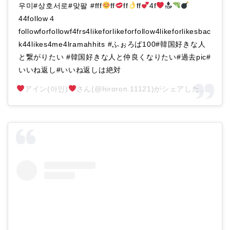
우미#상호서로#맞팔 #fff
ff
ff
ff
4f
44follow４
followforfollowf4frs4likeforlikeforfollow4likeforlikesbac
k44likes4me4lramahhits #ふぉろば100#韓国好きな人
と繋がりたい #韓国好きな人と仲良くなりたい#過去pic#
いいね返し#いいね返しは絶対
アイン(아인)
さん(@hiroron.11121)がシェアした投稿 –
2