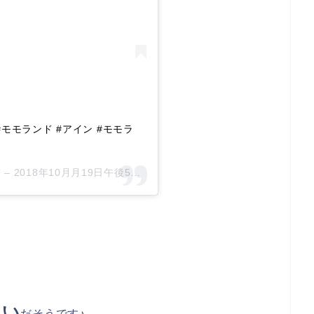
d #モモランド #アイン #モモラ
 –
2018年10月月19日午後5時39分PDT
るい
だそうです♪