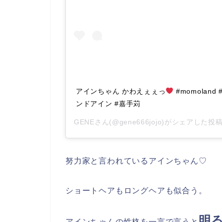
アインちゃん かわえぇぇっ
#momolan
ンドアイン #嘉手苅
GENEさん(@gene666jojo)がシェアした投稿
努力家と言われているアインちゃん♡
ショートヘアもロングヘアも似合う。
明
アインちゃんの性格を一言で言うと