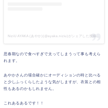
NiziU AYAKA (あやか)(@ayaka.niziu)がシェアした投稿
–
20
思春期なので食べすぎで太ってしまうって事も考えら
れます。
あやかさんの場合確かにオーディションの時と比べる
と少しふっくらしたような気がしますが、衣装との相
性もあるのかもしれません。
これあるあるです！！