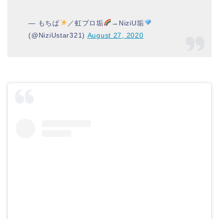
— もちぱ
／虹プロ垢
→NiziU垢
(@NiziUstar321)
August 27, 2020