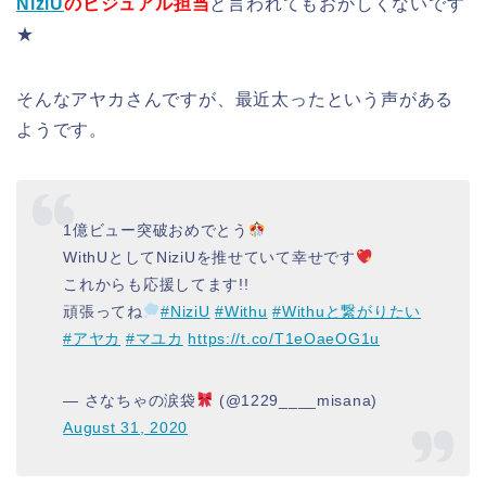
NiziU
のビジュアル担当
と言われてもおかしくないです
★
そんなアヤカさんですが、最近太ったという声がある
ようです。
1億ビュー突破おめでとう
WithUとしてNiziUを推せていて幸せです
これからも応援してます!!
頑張ってね
#NiziU
#Withu
#Withuと繋がりたい
#アヤカ
#マユカ
https://t.co/T1eOaeOG1u
— さなちゃの涙袋
(@1229____misana)
August 31, 2020