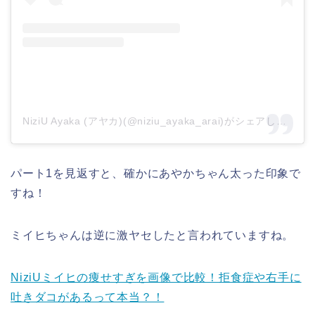
NiziU Ayaka (アヤカ)(@niziu_ayaka_arai)がシェアした投稿
パート1を見返すと、確かにあやかちゃん太った印象で
すね！
ミイヒちゃんは逆に激ヤセしたと言われていますね。
NiziUミイヒの痩せすぎを画像で比較！拒食症や右手に
吐きダコがあるって本当？！