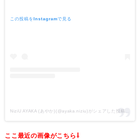
この投稿をInstagramで見る
NiziU AYAKA (あやか)(@ayaka.niziu)がシェアした投稿
–
20
ここ最近の画像がこちら⇩