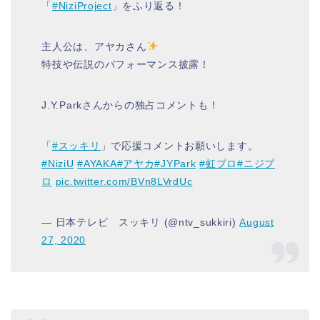
「
#NiziProject
」をふり返る！
主人公は、アヤカさん
特技や伝説のパフォーマンス披露！
J.Y.Parkさんからの独占コメントも！
「
#スッキリ
」で応援コメントお願いします。
#NiziU
#AYAKA
#アヤカ
#JYPark
#虹プロ
#ニジプ
ロ
pic.twitter.com/BVn8LVrdUc
— 日本テレビ スッキリ (@ntv_sukkiri)
August
27, 2020