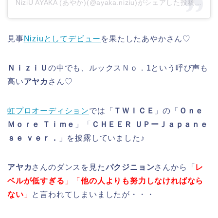
NiziU AYAKA (あやか)(@ayaka.niziu)がシェアした投稿
–
20
見事
Niziuとしてデビュー
を果たしたあやかさん♡
ＮｉｚｉＵ
の中でも、ルックスＮｏ．1という呼び声も
高い
アヤカ
さん♡
虹プロオーディション
では「
ＴＷＩＣＥ
」の「
Ｏｎｅ
Ｍｏｒｅ Ｔｉｍｅ
」「
ＣＨＥＥＲ ＵＰーＪａｐａｎｅ
ｓｅ ｖｅｒ．
」を披露していました
♪
アヤカ
さんのダンスを見た
パクジニョン
さんから「
レ
ベルが低すぎる
」「
他の人よりも努力しなければなら
ない
」
と言われてしまいましたが・・・