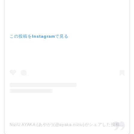
この投稿をInstagramで見る
NiziU AYAKA (あやか)(@ayaka.niziu)がシェアした投稿
–
20