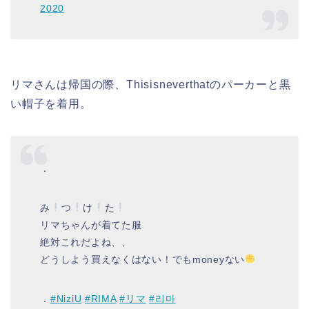
2020
リマさんは帰国の際、Thisisneverthatのパーカーと黒
い帽子を着用。
．
み
つ
け
た
リマちゃんが着てた服
絶対これだよね、、
どうしよう買えなくはない！でもmoneyない
．
#NiziU
#RIMA
#リマ
#리마