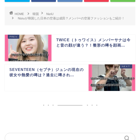
HOME
韓国
NiziU
Niziuが帰国した日本の空港は成田？メンバーの空港ファッションもご紹介！
TWICE（トゥワイス）メンバーサナは今
と昔の顔が違う？！整形の噂を顔画...
SEVENTEEN（セブチ）ジュンの現在の
彼女や熱愛の噂は？過去に噂され...