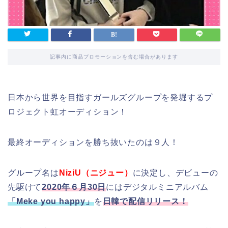
記事内に商品プロモーションを含む場合があります
日本から世界を目指すガールズグループを発堀するプ
ロジェクト虹オーディション！
最終オーディションを勝ち抜いたのは９人！
グループ名は
NiziU（ニジュー）
に決定し、デビューの
先駆けて
2020年６月30日
にはデジタルミニアルバム
「Meke you happy」
を
日韓で配信リリース！