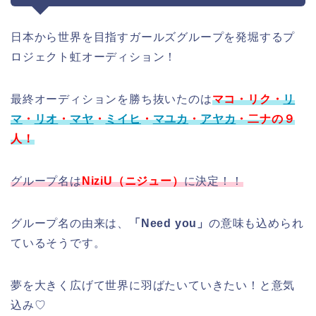
日本から世界を目指すガールズグループを発堀するプ
ロジェクト虹オーディション！
最終オーディションを勝ち抜いたのは
マコ・リク・
リ
マ
・
リオ
・
マヤ
・
ミイヒ
・
マユカ
・
アヤカ
・二ナの９
人！
グループ名は
NiziU（ニジュー）
に決定！！
グループ名の由来は、
「Need you」
の意味も込められ
ているそうです。
夢を大きく広げて世界に羽ばたいていきたい！と意気
込み♡