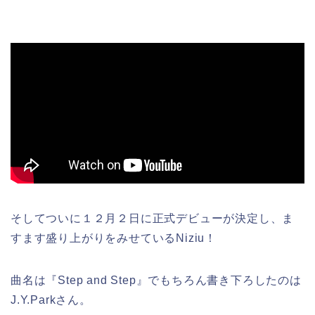
そしてついに１２月２日に正式デビューが決定し、ま
すます盛り上がりをみせているNiziu！
曲名は『Step and Step』でもちろん書き下ろしたのは
J.Y.Parkさん。