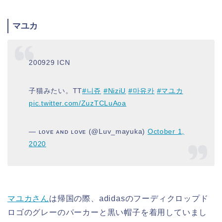
マユカ
200929 ICN
子猫みたい。TT
#니쥬
#NiziU
#마유카
#マユカ
pic.twitter.com/ZuzTCLuAoa
— ʟᴏᴠᴇ ᴀɴᴅ ʟᴏᴠᴇ (@Luv_mayuka)
October 1,
2020
マユカさん
は帰国の際、adidasのフーディクロップド
ロゴのグレーのパーカーと黒い帽子を着用していまし