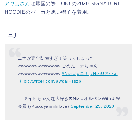
アヤカさん
は帰国の際、OiOiの2020 SIGNATURE
HOODIEのパーカと黒い帽子を着用。
ニナ
ニナが完全防備すぎて笑ってしまった
wwwwwwwwwwwww ごめんニナちゃん
wwwwwwwwwwwww
#NiziU
#ニナ
#NiziUおかえ
り
pic.twitter.com/awgalFTszp
— ミイヒちゃん超大好き⊠NiziUオルペンWithU W
会員 (@takuyamiihilove)
September 29, 2020