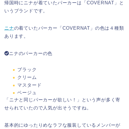
帰国時
に
ニナ
が着ていた
パーカーは「
COVERNAT
」と
いうブランド
です。
ニナ
の着ていたパーカー「
COVERNAT
」の
色は４種類
あります。
ニナのパーカーの色
ブラック
クリーム
マスタード
ベージュ
「
ニナと同じパーカーが欲しい！
」という声が多く寄
せられていたので人気が出そうですね。
基本的にゆったりめなラフな服装しているメンバーが