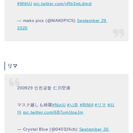
#WithU
pic.twitter.com/yRb3mLdmsl
— mako pics (@MAK0PICS)
September 29,
2020
リマ
200929 인천공항 仁川空港
マスク越しも綺麗
#NiziU
#니쥬
#RIMA
#リマ
#리
마
pic.twitter.com/6B7umUoeJm
— Crystal Blue (@040326cb)
September 30,