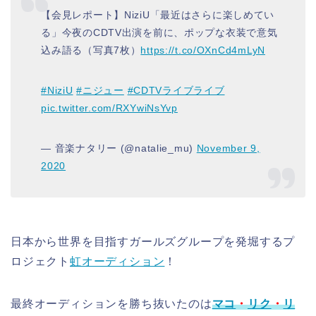
【会見レポート】NiziU「最近はさらに楽しめてい
る」今夜のCDTV出演を前に、ポップな衣装で意気
込み語る（写真7枚）
https://t.co/OXnCd4mLyN
#NiziU
#ニジュー
#CDTVライブライブ
pic.twitter.com/RXYwiNsYvp
— 音楽ナタリー (@natalie_mu)
November 9,
2020
日本から世界を目指すガールズグループを発堀するプ
ロジェクト
虹オーディション
！
最終オーディションを勝ち抜いたのは
マコ
・
リク
・
リ