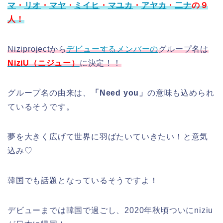
マ
・
リオ
・
マヤ
・
ミイヒ
・
マユカ
・
アヤカ
・
二ナ
の９
人！
Niziprojectから
デビューするメンバーの
グループ名は
NiziU（ニジュー）
に決定！！
グループ名の由来は、
「Need you」
の意味も込められ
ているそうです。
夢を大きく広げて世界に羽ばたいていきたい！と意気
込み♡
韓国でも話題となっているそうですよ！
デビューまでは韓国で過ごし、2020年秋頃ついにniziu