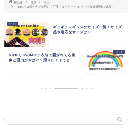
HOME
韓国
NiziU
Niziuマコ目と鼻を整形して可愛くなった？すっぴんと昔の顔画像で比較！
ギュギュレギンスのサイズ一覧！サイズ
感や適応なサイズは？
NiziuリマのMステ衣装で騒がれてる画
像と理由がやばい？踊りにくそうと...