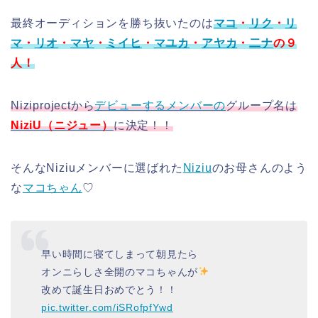
最終オーディションを勝ち抜いたのは
マコ
・
リク
・
リ
マ
・
リオ
・
マヤ
・
ミイヒ
・
マユカ
・
アヤカ
・
二ナ
の９
人！
Niziprojectから
デビューするメンバーの
グループ名は
NiziU（ニジュー）
に決定！！
そんなNiziuメンバーに選ばれた
Niziu
のお母さんのよう
な
マコちゃん
♡
早い時間に寝てしまって朝見たら
オンニらしさ全開のマコちゃんが
改めて誕生日おめでとう！！
pic.twitter.com/iSRofpfYwd