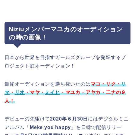
Niziuメンバーマユカのオーディション
の時の画像！
日本から世界を目指すガールズグループを発堀するプ
ロジェクト虹オーディション！
最終オーディションを勝ち抜いたのは
マコ・リク・
リ
マ
・
リオ
・マヤ・
ミイヒ
・マユカ・アヤカ・二ナの９
人！
デビューの先駆けて
2020年６月30日
にはデジタルミニ
アルバム
「Meke you happy」
を日韓で配信リリー