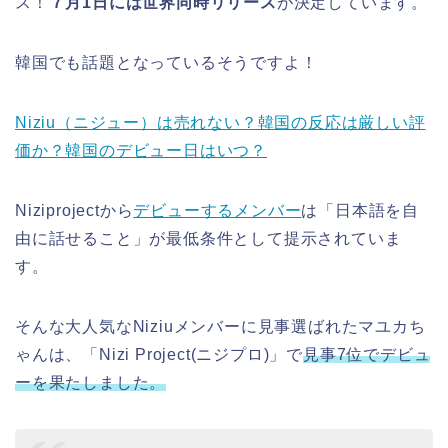
ス！
７月1日には世界同時リリース
が決定しています。
韓国でも話題となっているそうですよ！
Niziu（ニジュー）は売れない？韓国の反応は厳しい評
価か？韓国のデビュー日はいつ？
Niziprojectから
デビューするメンバー
は「日本語を自
由に話せること」が最低条件として提示されていま
す。
そんな大人気なNiziuメンバーに見事選ばれたマユカち
ゃんは、「Nizi Project(ニジプロ)」で
見事7位でデビュ
ーを果たしました。