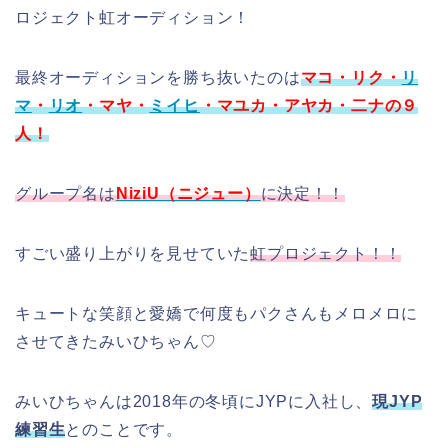
ロジェクト虹オーディション！
最終オーディションを勝ち抜いたのは
マコ・リク・
リ
マ
・
リオ
・マヤ・
ミイヒ
・マユカ・アヤカ・二ナの９
人！
グループ名は
NiziU（ニジュー）
に決定！！
すごい盛り上がりを見せていた
虹プロジェクト！！
キュートな笑顔と愛嬌で何度もパクさんもメロメロに
させてきたみいひちゃん♡
みいひちゃんは2018年の冬頃にJYPに入社し、
現JYP
練習生
とのことです。