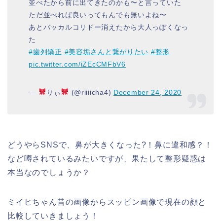
並べたから前に出てきたのかも〜と言っていた
ただ並べれば良いってもんでも無いよね〜
あとバッカルコリドー消えたから大人っぽくなっ
た
#歯列矯正
#美容垢さんと繋がりたい
#整形
pic.twitter.com/iZEcCMFbV6
—
りぃ
(@riiiicha4)
December 24, 2020
どうやらSNSで、鼻が大きくなった?！鼻に違和感？！
など噂されているみたいですが、果たして整形疑惑は
本当なのでしょうか？
ミイヒちゃん昔の画像からスッピン画像で現在の顔と
比較していきましょう！