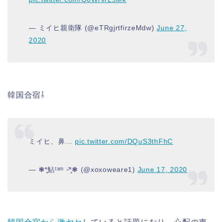
— ミイヒ親衛隊 (@eTRgjrtfirzeMdw)
June 27,
2020
韓国合宿⇩
ミイヒ、鼻…
pic.twitter.com/DQuS3thFhC
— ❃*̥鮎ᵗᵃᵐ ᵕ̈*̥❃ (@xoxoweare1)
June 17, 2020