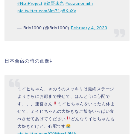
#NiziProject
#鈴野未光
#suzunomiihi
pic.twitter.com/Jm71g8KuXy
— Brix1000 (@Brix1000)
February 4, 2020
日本合宿の時の画像⇩
ミイヒちゃん、きのうのスッキリは最終ステージ
よりさらにお顔まで痩せて、ほんとうに心配で
す、、、運営さん
ミイヒちゃんをいったん休ま
せて、ミイヒちゃんの大好きなご飯をいっぱい食
べさせてあげてください
どんなミイヒちゃんも
大好きだけど、心配です
pic.twitter.com/Q0WrvrL9Mk