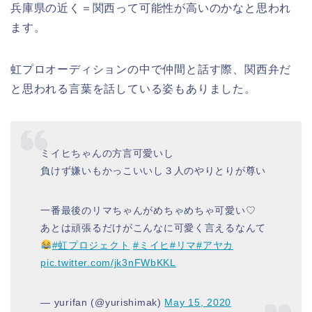
兵庫県の近く＝関西って可能性が高いのかなと思われ
ます。
虹プロオーディションの中で仲間と話す際、関西弁だ
と思われる言葉を話している姿もありました。
ミイヒちゃんの方言可愛いし
負けず嫌いもかっこいいし３人のやりとりが尊い
一番最後のリマちゃんがめちゃめちゃ可愛い♡
あとは頑張るだけがこんなに可愛く言えるなんて
#虹プロジェクト
#ミイヒ
#リマ
#アヤカ
pic.twitter.com/jk3nFWbKKL
— yurifan (@yurishimak)
May 15, 2020