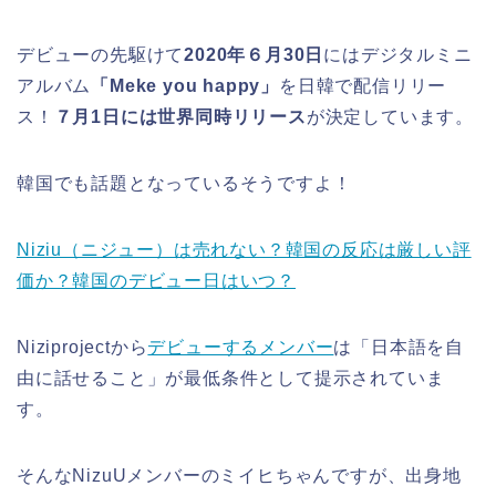
デビューの先駆けて
2020年６月30日
にはデジタルミニ
アルバム
「Meke you happy」
を日韓で配信リリー
ス！
７月1日には世界同時リリース
が決定しています。
韓国でも話題となっているそうですよ！
Niziu（ニジュー）は売れない？韓国の反応は厳しい評
価か？韓国のデビュー日はいつ？
Niziprojectから
デビューするメンバー
は「日本語を自
由に話せること」が最低条件として提示されていま
す。
そんなNizuUメンバーのミイヒちゃんですが、出身地