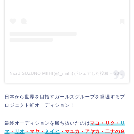
NiziU SUZUNO MIIHI(@_miihi)がシェアした投稿
–
2020年 4月月13日午後8時02分PDT
日本から世界を目指すガールズグループを発堀するプ
ロジェクト虹オーディション！
最終オーディションを勝ち抜いたのは
マコ・リク・
リ
マ
・
リオ
・マヤ・
ミイヒ
・マユカ・アヤカ・二ナの９