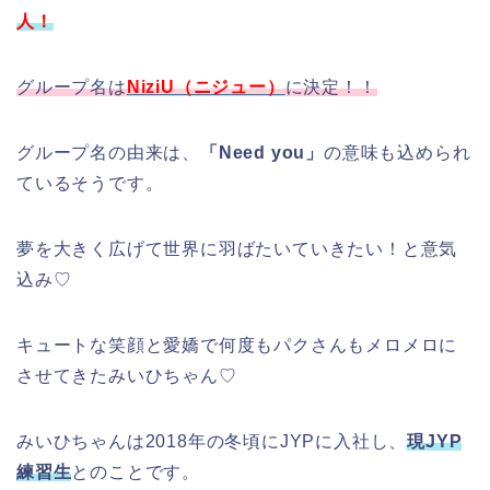
人！
グループ名は
NiziU（ニジュー）
に決定！！
グループ名の由来は、
「Need you」
の意味も込められ
ているそうです。
夢を大きく広げて世界に羽ばたいていきたい！と意気
込み♡
キュートな笑顔と愛嬌で何度もパクさんもメロメロに
させてきたみいひちゃん♡
みいひちゃんは2018年の冬頃にJYPに入社し、
現JYP
練習生
とのことです。