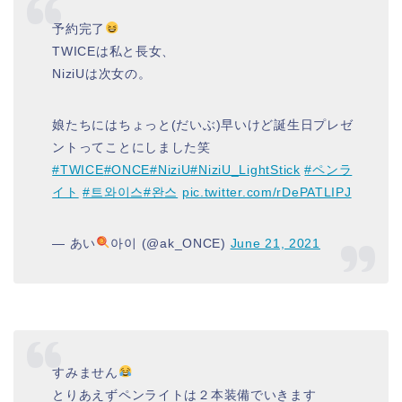
予約完了
TWICEは私と長女、
NiziUは次女の。
娘たちにはちょっと(だいぶ)早いけど誕生日プレゼ
ントってことにしました笑
#TWICE
#ONCE
#NiziU
#NiziU_LightStick
#ペンラ
イト
#트와이스
#완스
pic.twitter.com/rDePATLIPJ
— あい
아이 (@ak_ONCE)
June 21, 2021
すみません
とりあえずペンライトは２本装備でいきます