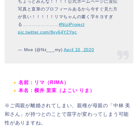
ちょっとみんな！！！！公式ホームページに宣伝
写真と直筆のプロフィールあるから今すぐ見た方
が良い！！！！！リマちゃんの書く字キヨすぎ
る……………………
#NiziProject
pic.twitter.com/8xy64Y2Ygc
— Moe (@Nz___my)
April 10, 2020
名前：
リマ
（RIMA）
本名：
横井 里茉
（よこい りま）
※ご両親が離婚されてしまい、親権が母親の「
中林 美
和さん
」が持つとのことで苗字が変わってしまう可能
性がありますね。