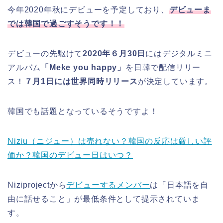
今年2020年秋にデビューを予定しており、
デビューま
では韓国で過ごすそうです！！
デビューの先駆けて
2020年６月30日
にはデジタルミニ
アルバム
「Meke you happy」
を日韓で配信リリー
ス！
７月1日には世界同時リリース
が決定しています。
韓国でも話題となっているそうですよ！
Niziu（ニジュー）は売れない？韓国の反応は厳しい評
価か？韓国のデビュー日はいつ？
Niziprojectから
デビューするメンバー
は「日本語を自
由に話せること」が最低条件として提示されていま
す。