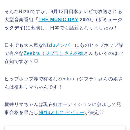
そんなNiziuですが、9月12日日本テレビで放送される
大型音楽番組
「
THE MUSIC DAY
2020」(ザミュージ
ックデイ)
に出演し、日本でも話題となりましたね！
日本でも大人気な
Niziuメンバー
にあのヒップホップ界
で有名な
Zeebra（ジブラ）さんの娘
さんもいるのはご
存知ですか？♡
ヒップホップ界で有名なZeebra（ジブラ）さんの娘さ
んは横井リマちゃんです！
横井リマちゃんは現在虹オーディションに参加して見
事合格を果たし
Niziuとしてデビュー
が決定♡