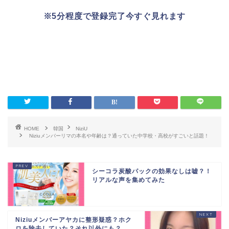
※5分程度で登録完了今すぐ見れます
HOME
韓国
NiziU
Niziuメンバーリマの本名や年齢は？通っていた中学校・高校がすごいと話題！
シーコラ炭酸パックの効果なしは嘘？！
リアルな声を集めてみた
Niziuメンバーアヤカに整形疑惑？ホク
ロを除去していた？それ以外にも？...