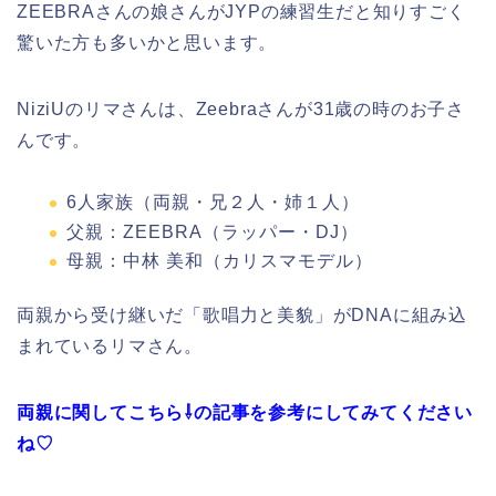
ZEEBRAさんの娘さんがJYPの練習生だと知りすごく
驚いた方も多いかと思います。
NiziU
の
リマさん
は、
Zeebraさんが31歳の時のお子さ
ん
です。
6人家族
（両親・兄２人・姉１人）
父親：
ZEEBRA
（ラッパー・DJ）
母親：
中林 美和
（カリスマモデル）
両親から受け継いだ「
歌唱力と美貌
」がDNAに組み込
まれている
リマさん。
両親に関してこちら⇩の記事を参考にしてみてください
ね♡