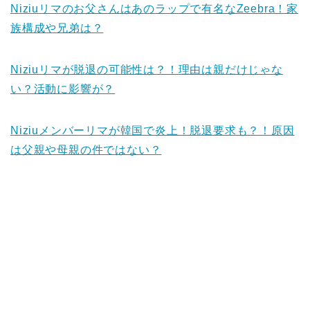
N
iziuリマのお父さんはあのラップで有名なZeebra！家
族構成や兄弟は？
Niziuリマが脱退の可能性は？！理由は親だけじゃな
い？活動に影響が？
Niziuメンバーリマが韓国で炎上！脱退要求も？！原因
は父親や母親の件ではない？