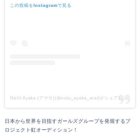
この投稿をInstagramで見る
NiziU Ayaka (アヤカ)(@niziu_ayaka_arai)がシェアした投稿
日本から世界を目指すガールズグループを発堀するプ
ロジェクト虹オーディション！