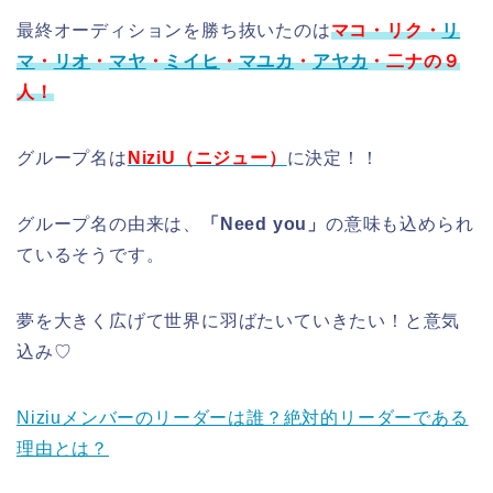
最終オーディションを勝ち抜いたのは
マコ・リク・
リ
マ
・
リオ
・
マヤ
・
ミイヒ
・
マユカ
・
アヤカ
・二ナの９
人！
グループ名は
NiziU（ニジュー）
に決定！！
グループ名の由来は、
「Need you」
の意味も込められ
ているそうです。
夢を大きく広げて世界に羽ばたいていきたい！と意気
込み♡
Niziuメンバーのリーダーは誰？絶対的リーダーである
理由とは？