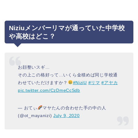
Niziuメンバーリマが通っていた中学校
や高校はどこ？
お顔整いスギ…
その上この格好って…いくら金積めば同じ学校通
わせていただけますか？
#NiziU
#リマ
#アヤカ
pic.twitter.com/CzDmeCcSdb
— おてぃ
マヤたんの合わせた手の中の人
(@ot_mayanizi)
July 9, 2020