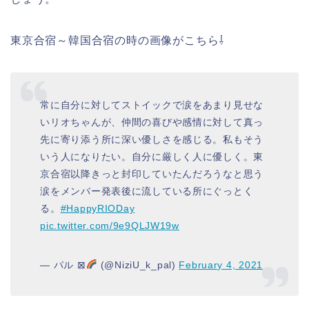
東京合宿～韓国合宿の時の画像がこちら⇩
常に自分に対してストイックで涙をあまり見せな
いリオちゃんが、仲間の喜びや感情に対して真っ
先に寄り添う所に深い優しさを感じる。私もそう
いう人になりたい。自分に厳しく人に優しく。東
京合宿以降きっと封印していたんだろうなと思う
涙をメンバー発表後に流している所にぐっとく
る。
#HappyRIODay
pic.twitter.com/9e9QLJW19w
— パル ⊠
(@NiziU_k_pal)
February 4, 2021