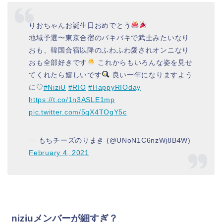
りおちゃんお誕生日おめでとう
地域予選〜東京合宿のバキバキで武士みたいなり
おも、韓国合宿以降のふわふわ愛されオンニなり
おも全部好きです
これからもいろんな姿を見せ
てくれたら嬉しいです
良い一年になりますよう
に♡
#NiziU
#RIO
#HappyRIOday
https://t.co/1n3ASLE1mp
pic.twitter.com/5qX4TOgY5c
— もちチーズのりまき (@UNoN1C6nzWj8B4W)
February 4, 2021
niziuメンバーが細すぎ？