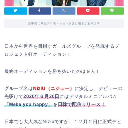
記事内に商品プロモーションを含む場合があります
日本から世界を目指すガールズグループを発堀するプ
ロジェクト虹オーディション！
最終オーディションを勝ち抜いたのは９人！
グループ名は
NiziU（ニジュー）
に決定し、デビューの
先駆けて
2020年６月30日
にはデジタルミニアルバム
「Meke you happy」
を
日韓で配信リリース！
日本でも大人気なNiziuですが、１２月２日に正式デビ