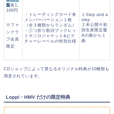
WithU
盤
各1,
100円
・トレーディングカード各
１Step and a
メンバーバージョン１枚
step
２未公開※初
※ファ
（全３種類からランダム）
回生産限定盤
・三つ折り歌詞ブックレッ
ンクラ
Aの曲から１
ト※ソロジャケット&ピク
ブ会員
曲
チャーレーベルの特別仕様
限定
CDショップによって異なるオリジナル特典が
10種類
も
用意されています。
Loppi・HMV だけの限定特典