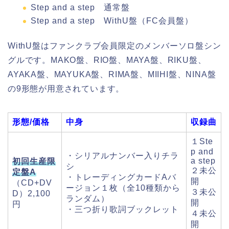
Step and a step 通常盤
Step and a step WithU盤（FC会員盤）
WithU盤はファンクラブ会員限定のメンバーソロ盤シン
グルです。
MAKO盤、RIO盤、MAYA盤、RIKU盤、
AYAKA盤、MAYUKA盤、RIMA盤、MIIHI盤、NINA盤
の9形態が用意されています。
形態/価格
中身
収録曲
１Ste
p and
・シリアルナンバー入りチラ
a step
初回生産限
シ
２未公
定盤A
・トレーディングカードAバ
開
（CD+DV
ージョン１枚（全10種類から
３未公
D）2,100
ランダム）
開
円
・三つ折り歌詞ブックレット
４未公
開