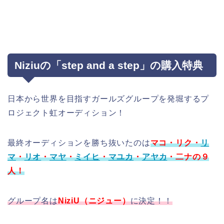
Niziuの「step and a step」の購入特典
日本から世界を目指すガールズグループを発堀するプ
ロジェクト虹オーディション！
最終オーディションを勝ち抜いたのは
マコ・リク・
リ
マ
・
リオ
・
マヤ
・
ミイヒ
・
マユカ
・
アヤカ
・二ナの９
人！
グループ名は
NiziU（ニジュー）
に決定！！