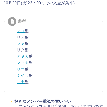
10月20日(火)23：00までの入金が条件)
マコ
盤
リオ盤
マヤ
盤
リク盤
アヤカ
盤
マユカ
盤
リマ
盤
ミイヒ
盤
ニナ
盤
好きなメンバー重視で買いたい
→ファンクラブ会員限定WithU盤がおすすめです