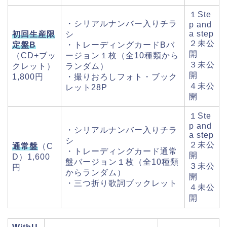
１Ste
・シリアルナンバー入りチラ
p and
a step
初回生産限
シ
２未公
定盤B
・トレーディングカードBバ
開
（CD+ブッ
ージョン１枚（全10種類から
３未公
クレット）
ランダム）
開
1,800円
・撮りおろしフォト・ブック
４未公
レット28P
開
１Ste
p and
・シリアルナンバー入りチラ
a step
シ
２未公
通常盤
（C
・トレーディングカード通常
開
D）1,600
盤バージョン１枚（全10種類
３未公
円
からランダム）
開
・三つ折り歌詞ブックレット
４未公
開