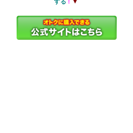
▼
する
！