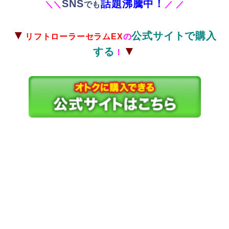
SNS
話題沸騰中！
＼
＼
でも
／
／
▼
公式サイトで購入
リフトローラーセラムEX
の
▼
する
！