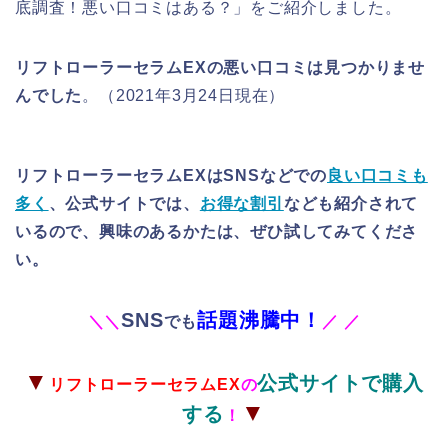
底調査！悪い口コミはある？」をご紹介しました。
リフトローラーセラムEX
の悪い口コミは見つかりませ
んでした
。（2021年3月24日現在）
リフトローラーセラムEXはSNSなどでの
良い口コミも
多く
、公式サイトでは、
お得な割引
なども紹介されて
いるので、興味のあるかたは、ぜひ試してみてくださ
い。
SNS
話題沸騰中！
＼
＼
でも
／
／
▼
公式サイトで購入
リフトローラーセラムEX
の
▼
する
！