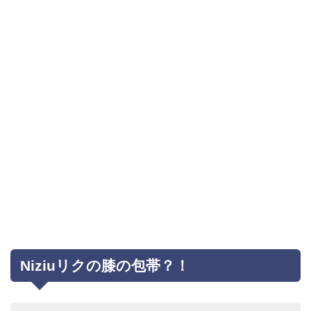
Niziuリクの膝の包帯？！