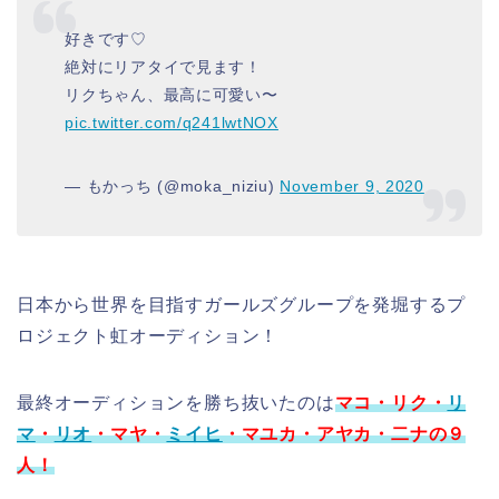
好きです♡
絶対にリアタイで見ます！
リクちゃん、最高に可愛い〜
pic.twitter.com/q241lwtNOX
— もかっち (@moka_niziu)
November 9, 2020
日本から世界を目指すガールズグループを発堀するプ
ロジェクト虹オーディション！
最終オーディションを勝ち抜いたのは
マコ・リク・
リ
マ
・
リオ
・マヤ・
ミイヒ
・マユカ・アヤカ・二ナの９
人！