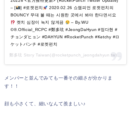
20226 <官方推特更新> (RocketPunch Twitter Update)
– [
] #로켓펀치
2020.02.26 쇼챔피언 로켓펀치의
BOUNCY 무대 볼 때는 시원한 곳에서 봐야 한다면서요
켓치 심장이 녹지 않게끔
– By.WU
©®.Official_RCPC #鄭多玹 #JeongDaHyun‬ #정다현‬ #
チョンダヒョン #DAHYUN #RocketPunch #Ketchy #ロ
ケットパンチ #로켓펀치
鄭多玹 Story Taiwan(@rocketpunch_jeongdahyun.tw)がシェアした投稿 –
メンバーと並んでみても一番その細さが分かりま
す！！
顔も小さくて、細いなんて羨ましい♪