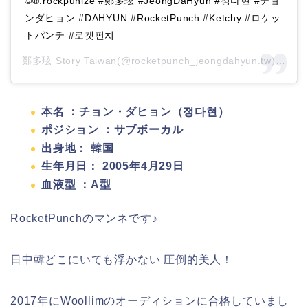
©®.rockpunize #鄭多玹 #JeongDaHyun‬ #정다현‬ #チョ
ンダヒョン #DAHYUN #RocketPunch #Ketchy #ロケッ
トパンチ #로켓펀치
鄭多玹 Story Taiwan(@rocketpunch_jeongdahyun.tw)がシェアした投稿 –
本名 ：チョン・ダヒョン（정다현）
ポジション ：サブボーカル
出身地： 韓国
生年月日： 2005年4月29日
血液型 ：A型
RocketPunchのマンネです♪
日中韓どこにいても浮かない 圧倒的美人！
2017年にWoollimのオーディションに合格していまし