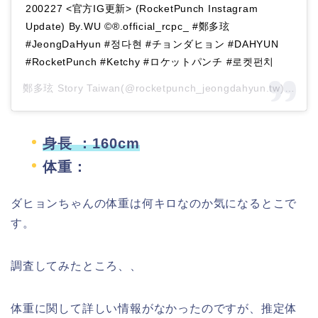
200227 <官方IG更新> (RocketPunch Instagram
Update) By.WU ©®.official_rcpc_ #鄭多玹
#JeongDaHyun‬ #정다현‬ #チョンダヒョン #DAHYUN
#RocketPunch #Ketchy #ロケットパンチ #로켓펀치
鄭多玹 Story Taiwan(@rocketpunch_jeongdahyun.tw)がシェアした投稿 –
身長 ：160cm
体重：
ダヒョンちゃんの体重は何キロなのか気になるとこで
す。
調査してみたところ、、
体重に関して詳しい情報がなかったのですが、推定体