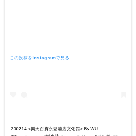
この投稿をInstagramで見る
200214 <樂天百貨永登浦店文化館> By.WU