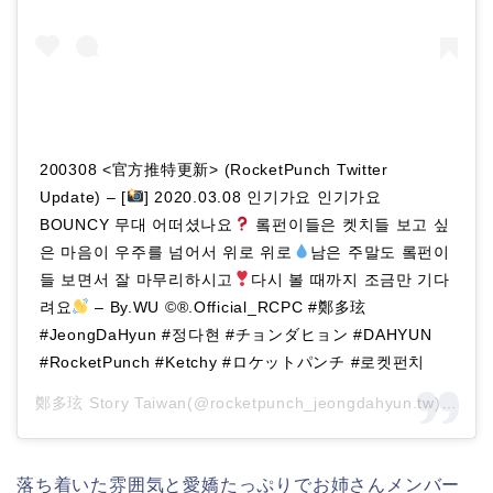
200308 <官方推特更新> (RocketPunch Twitter
Update) – [
] 2020.03.08 인기가요 인기가요
BOUNCY 무대 어떠셨나요
롴펀이들은 켓치들 보고 싶
은 마음이 우주를 넘어서 위로 위로
남은 주말도 롴펀이
들 보면서 잘 마무리하시고
다시 볼 때까지 조금만 기다
려요
– By.WU ©®.Official_RCPC #鄭多玹
#JeongDaHyun‬ #정다현‬ #チョンダヒョン #DAHYUN
#RocketPunch #Ketchy #ロケットパンチ #로켓펀치
鄭多玹 Story Taiwan(@rocketpunch_jeongdahyun.tw)がシェアした投稿 –
落ち着いた雰囲気と愛嬌たっぷりでお姉さんメンバー