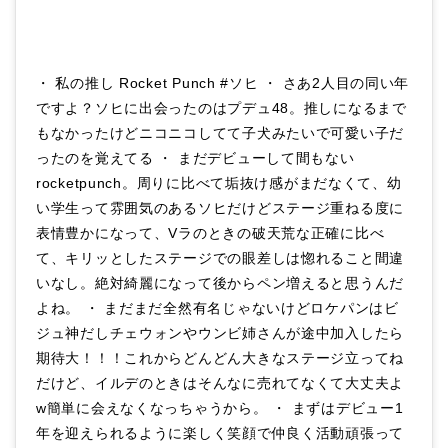
・ 私の推し Rocket Punch #ソヒ ・ さあ2人目の同い年
ですよ？ソヒに出会ったのはプデュ48。推しになるまで
もなかったけどニコニコしてて子犬みたいで可愛い子だ
ったのを覚えてる ・ まだデビューして間もない
rocketpunch。周りに比べて垢抜け感がまだなくて、幼
い学生って雰囲気のあるソヒだけどステージ重ねる度に
表情豊かになって、Vラのときの破天荒な正確に比べ
て、キリッとしたステージでの眼差しは惚れること間違
いなし。絶対綺麗になって後からペン増えると思うんだ
よね。 ・ まだまだ全然有名じゃないけどロケパンはビ
ジュ神だしチェウォンやウンビ姉さんが途中加入したら
期待大！！！これからどんどん大きなステージ立ってね
だけど、イルデのときはそんなに売れてなくて大丈夫よ
w簡単に会えなくなっちゃうから。 ・ まずはデビュー1
年を迎えられるように楽しく笑顔で仲良く活動頑張って