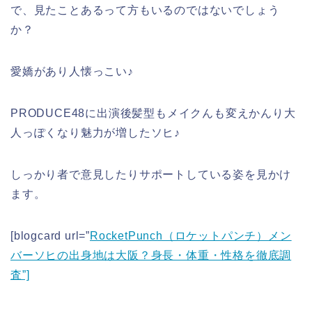
で、見たことあるって方もいるのではないでしょう
か？
愛嬌があり人懐っこい♪
PRODUCE48に出演後髪型もメイクんも変えかんり大
人っぽくなり魅力が増したソヒ♪
しっかり者で意見したりサポートしている姿を見かけ
ます。
[blogcard url=”
RocketPunch（ロケットパンチ）メン
バーソヒの出身地は大阪？身長・体重・性格を徹底調
査”]