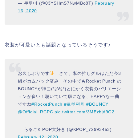
— 쿠루미 (@03YSHmS7NwMBo8T)
February
16, 2020
衣装が可愛いとも話題となっているそうです♪
お久しぶりです
さて、私の推しグルはただ今3
組がカムバック済み！その中でもRocket Punch の
BOUNCYが神曲(*≧∀≦*)とにかく衣装のバリエーシ
ョンが多い！聴いていて癖になる、HAPPYな一曲
ですね
#RocketPunch
#로켓펀치
#BOUNCY
@Official_RCPC
pic.twitter.com/3MEzbjd9G2
— らるごK-POP大好き (@KPOP_72993453)
February 12, 2020