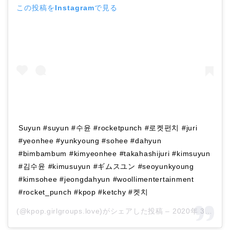
この投稿をInstagramで見る
Suyun #suyun #수윤 #rocketpunch #로켓펀치 #juri
#yeonhee #yunkyoung #sohee #dahyun
#bimbambum #kimyeonhee #takahashijuri #kimsuyun
#김수윤 #kimusuyun #ギムスユン #seoyunkyoung
#kimsohee #jeongdahyun #woollimentertainment
#rocket_punch #kpop #ketchy #켓치
(@kpop.girlgroups.love)がシェアした投稿 –
2020年 3月月4日午後4時34分PST