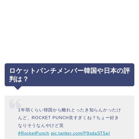
ロケットパンチメンバー韓国や日本の評
判は？
1年弱くらい韓国から離れとったき知らんかったけ
んど、ROCKET PUNCH良すぎくね？ちょー好き
なりそうなんやけど笑
#RocketPunch
pic.twitter.com/P9xdaST5eI