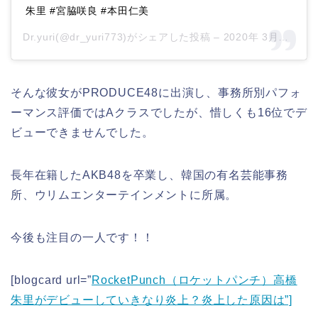
朱里 #宮脇咲良 #本田仁美
Dr.yuri(@dr_yuri773)がシェアした投稿 –
2020年 3月月3日午後11時02分PST
そんな彼女がPRODUCE48に出演し、事務所別パフォ
ーマンス評価ではAクラスでしたが、惜しくも16位でデ
ビューできませんでした。
長年在籍したAKB48を卒業し、韓国の有名芸能事務
所、ウリムエンターテインメントに所属。
今後も注目の一人です！！
[blogcard url=”
RocketPunch（ロケットパンチ）高橋
朱里がデビューしていきなり炎上？炎上した原因は”]