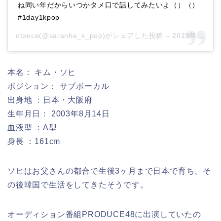
ね同い年だからいつかタメ口で話してみたいよ（）（）
#1day1kpop
otonce(@saranhe_k_pop)がシェアした投稿 –
2019年11月月18日午後11時00分PST
本名： キム・ソヒ
ポジション： サブボーカル
出身地 ：日本・大阪府
生年月日： 2003年8月14日
血液型 ：A型
身長 ：161cm
ソヒはお父さんの都合で生後3ヶ月まで日本で育ち、そ
の後韓国で生活をしてきたそうです。
オーディション番組PRODUCE48に出演していたの