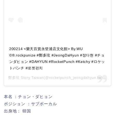
200214 <樂天百貨永登浦店文化館> By.WU
©®.rockpunize #鄭多玹 #JeongDaHyun‬ #정다현‬ #チョ
ンダヒョン #DAHYUN #RocketPunch #Ketchy #ロケッ
トパンチ #로켓펀치
鄭多玹 Story Taiwan(@rocketpunch_jeongdahyun.tw)がシェアした投稿 –
本名 ：チョン・ダヒョン
ポジション ：サブボーカル
出身地： 韓国