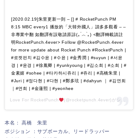
[2020.02.19]朱里更新一則 – [] # RocketPunch PM
8:15 MBC every1 播放的「大韓外國人」請多多觀看 – –
非專業中翻 如翻譯有誤敬請原諒(｡ ́︿ ̀｡) <翻譯轉載請註
明RocketPunch.4ever> Follow @RocketPunch.4ever
for more update about Rocket Punch #RocketPunch |
#로켓펀치 #김수윤 | #수윤 | #金秀潤 | #suyun | #서윤
경 | #윤경 | #徐胤卿 | #yunkyoung | #김소희 | #소희 | #
金素嬉 #sohee | #타카하시쥬리 | #쥬리 | #高橋朱里 |
#Juri | #정다현 | #다현 | #鄭多玹 | #dahyun ｜ #김연희
｜#연희 | #金蓮熙 | #yeonhee
Love For RocketPunch
(@rocketpunch.4ever)がシェアした投稿 –
本名： 高橋 朱里
ポジション ：サブボーカル、リードラッパー