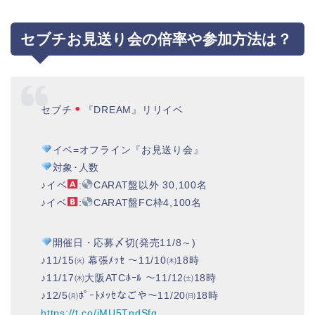
セブチお見送り会の倍率や参加方法は？
セブチ
『DREAM』リリイベ
イベ=オフライン『お見送り会』
対象･人数
♪イベ
:
CARAT盤以外 30,100名
♪イベ
:
CARAT盤FC枠4,100名
開催日・応募〆切(発売11/8～)
♪11/15㈫ 幕張ﾒｯｾ ～11/10㈭18時
♪11/17㈭大阪ATCﾎｰﾙ ～11/12㈯18時
♪12/5㈪ﾎﾟｰﾄﾒｯｾなごや～11/20㈰18時
https://t.co/jMU5TndSfq