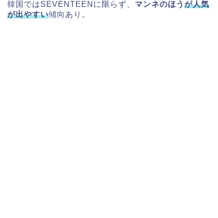
韓国ではSEVENTEENに限らず、
マンネのほう
が人気
が出やすい
傾向あり。