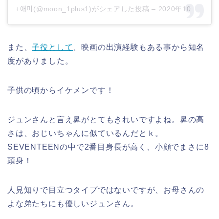
+애미(@moon_1plus1)がシェアした投稿
–
2020年10月月11日午後4時48分PDT
また、
子役として
、映画の出演経験もある事から知名
度がありました。
子供の頃からイケメンです！
ジュンさんと言え鼻がとてもきれいですよね。鼻の高
さは、おじいちゃんに似ているんだとｋ。
SEVENTEENの中で2番目身長が高く、小顔でまさに8
頭身！
人見知りで目立つタイプではないですが、お母さんの
よな弟たちにも優しいジュンさん。