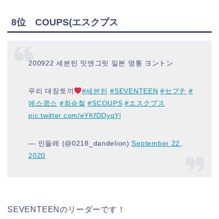
8位 COUPS(エスクプス
200922 세븐틴 밋앤그릿 일본 영통 ヨントン
우리 대장토끼
#세븐틴
#SEVENTEEN
#セブチ
#
에스쿱스
#최승철
#SCOUPS
#エスクプス
pic.twitter.com/eYKfDDyqYj
— 민들레 (@0218_dandelion)
September 22,
2020
SEVENTEENのリーダーです！