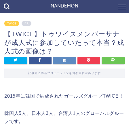
NANDEMON
TWICE
PR
【TWICE】トゥワイスメンバーサナ
が成人式に参加していたって本当？成
人式の画像は？
記事内に商品プロモーションを含む場合があります
2015年に韓国で結成されたガールズグループTWICE！
韓国人5人、日本人3人、台湾人1人のグローバルグルー
プです。