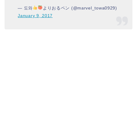
— 도와
よりおるペン (@marvel_towa0929)
January 9, 2017