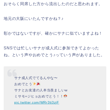
おそらく同席した方から流出したのだと思われます。
地元の大阪にいたんですかね？♪
彰かではないですが、確かにサナに似ていますよね！
SNSでは忙しいサナが成人式に参加できてよかった
ね。という声やおめでとう♪っていう声がありました。
サナ成人式でてるんやな〜
おめでとう
サナとお友達の人本当羨ましいw
ミサモ+ジヒョおめでとう！！
pic.twitter.com/WRr3ti3zjF