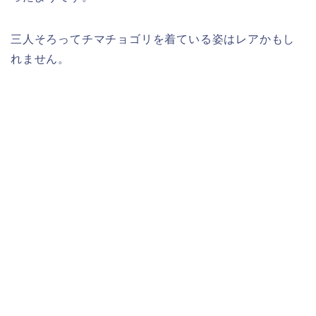
三人そろってチマチョゴリを着ている姿はレアかもし
れません。