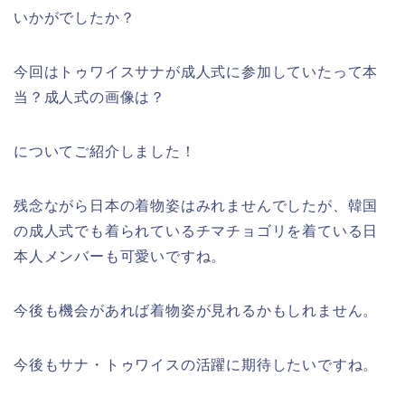
いかがでしたか？
今回はトゥワイスサナが成人式に参加していたって本
当？成人式の画像は？
についてご紹介しました！
残念ながら日本の着物姿はみれませんでしたが、韓国
の成人式でも着られているチマチョゴリを着ている日
本人メンバーも可愛いですね。
今後も機会があれば着物姿が見れるかもしれません。
今後もサナ・トゥワイスの活躍に期待したいですね。