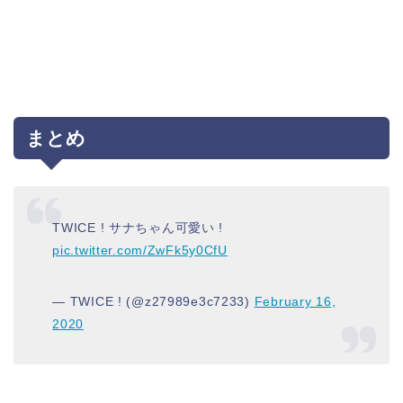
まとめ
TWICE ! サナちゃん可愛い !
pic.twitter.com/ZwFk5y0CfU
— TWICE ! (@z27989e3c7233)
February 16,
2020