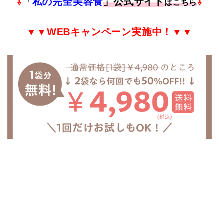
⇩
「
私の完全美容食
」公式サイト
⇩
はこちら
▼▼
WEB
キャンペーン実施中！▼▼