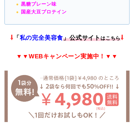
黒糖プレーン味
国産大豆プロテイン
⇩
「
私の完全美容食
」公式サイト
⇩
はこちら
▼▼
WEB
キャンペーン実施中！▼▼