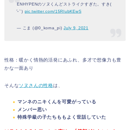
ENHYPENのソヌくんどストライクすぎた。すき(
᷇ᵕ ᷆ )
pic.twitter.com/15RIubKEwS
— こま (@0_koma_pi)
July 9, 2021
性格：暖かく情熱的活発にあふれ、多才で想像力も豊
かな一面あり
そんな
ソヌさんの性格
は、
マンネのニキくんを可愛がっている
メンバー思い
特殊学級の子たちももよく世話していた