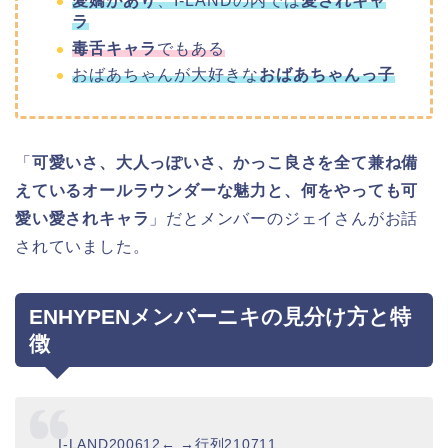
愛嬌があり
、I-LANDの内では
愛されキャ
ラ
毒舌キャラ
でもある
おばあちゃんが大好きな
おばあちゃんっ子
「
可愛いさ、大人っぽいさ、かっこ良さを全て兼ね備
えているオールラウンダーな魅力と、何をやっても可
愛い愛されキャラ
」だとメンバーのジェイさんがお話
されていました。
ENHYPENメンバーニキの見分け方と特
徴
I-LAND200612← →行列210711