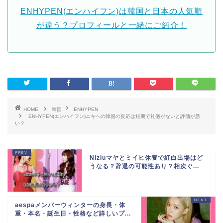
ENHYPEN(エンハイフン)は韓国と日本の人気順
が違う？プロフィールと一緒にご紹介！
HOME
韓国
ENHYPEN
ENHYPEN(エンハイフン)ニキへの韓国の反応は短期で礼儀がないと評価が悪
い？
Niziuマヤとミイヒ休養で紅白出場はど
うなる？辞退の可能性あり？相次ぐ...
aespaメンバーウィンターの身長・体
重・本名・誕生日・性格など詳しいプ...