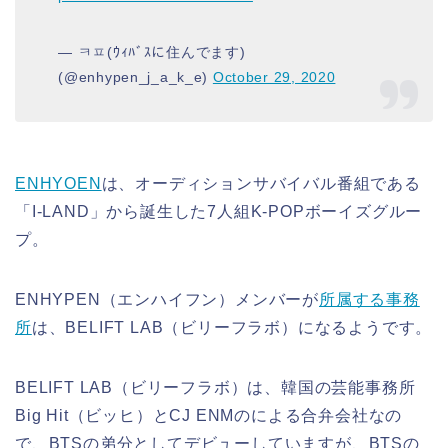
— ㅋㅍ(ｳｨﾊﾞｽに住んでます)
(@enhypen_j_a_k_e)
October 29, 2020
ENHYOEN
は、オーディションサバイバル番組である
「I-LAND」から誕生した7人組K-POPボーイズグルー
プ。
ENHYPEN（エンハイフン）メンバーが
所属する事務
所
は、BELIFT LAB（ビリーフラボ）になるようです。
BELIFT LAB（ビリーフラボ）は、韓国の芸能事務所
Big Hit（ビッヒ）とCJ ENMのによる合弁会社なの
で、BTSの弟分としてデビューしていますが、BTSの