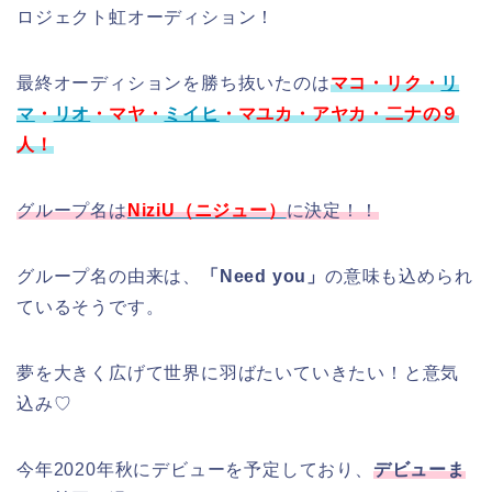
ロジェクト虹オーディション！
最終オーディションを勝ち抜いたのは
マコ・リク・
リ
マ
・
リオ
・マヤ・
ミイヒ
・マユカ・アヤカ・二ナの９
人！
グループ名は
NiziU（ニジュー）
に決定！！
グループ名の由来は、
「Need you」
の意味も込められ
ているそうです。
夢を大きく広げて世界に羽ばたいていきたい！と意気
込み♡
今年2020年秋にデビューを予定しており、
デビューま