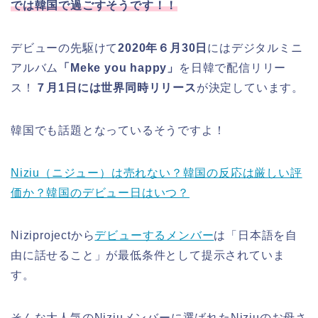
では韓国で過ごすそうです！！
デビューの先駆けて
2020年６月30日
にはデジタルミニ
アルバム
「Meke you happy」
を日韓で配信リリー
ス！
７月1日には世界同時リリース
が決定しています。
韓国でも話題となっているそうですよ！
Niziu（ニジュー）は売れない？韓国の反応は厳しい評
価か？韓国のデビュー日はいつ？
Niziprojectから
デビューするメンバー
は「日本語を自
由に話せること」が最低条件として提示されていま
す。
そんな大人気のNiziuメンバーに選ばれたNiziuのお母さ