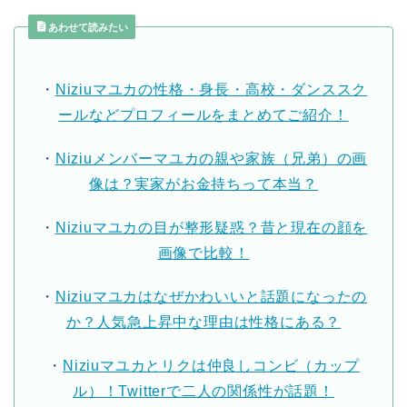
あわせて読みたい
・
Niziuマユカの性格・身長・高校・ダンススク
ールなどプロフィールをまとめてご紹介！
・
Niziuメンバーマユカの親や家族（兄弟）の画
像は？実家がお金持ちって本当？
・
Niziuマユカの目が整形疑惑？昔と現在の顔を
画像で比較！
・
Niziuマユカはなぜかわいいと話題になったの
か？人気急上昇中な理由は性格にある？
・
Niziuマユカとリクは仲良しコンビ（カップ
ル）！Twitterで二人の関係性が話題！