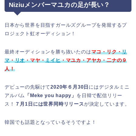
Niziuメンバーマユカの足が長い？
日本から世界を目指すガールズグループを発堀するプ
ロジェクト虹オーディション！
最終オーディションを勝ち抜いたのは
マコ・リク・
リ
マ
・
リオ
・マヤ・
ミイヒ
・マユカ・アヤカ・二ナの９
人！
デビューの先駆けて
2020年６月30日
にはデジタルミニ
アルバム
「Meke you happy」
を日韓で配信リリー
ス！
７月1日には世界同時リリース
が決定しています。
韓国でも話題となっているそうですよ！