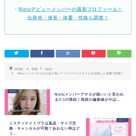
・
Niziuデビューメンバーの最新プロフィール！
出身地・身長・体重・性格も調査！
HOME
韓国
NiziU
Niziuメンバーマユカの足が長い？メンバーとスタイルを比較した画像で調査！
Niziuメンバーアヤカが頭いいと言われ
る3つの理由！高校の偏差値がやば...
ミスティナイトブラは返品・サイズ交
換・キャンセルが可能？あわない時はど
う...