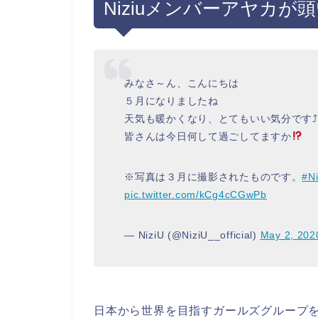
Niziuメンバーアヤカが
みなさ～ん、こんにちは
５月になりましたね
天気も暖かくなり、とてもいい気分です⤴
皆さんは今日何して過ごしてますか
※写真は３月に撮影されたものです。
#Ni
pic.twitter.com/kCg4cCGwPb
— NiziU (@NiziU__official)
May 2, 202
日本から世界を目指すガールズグループ