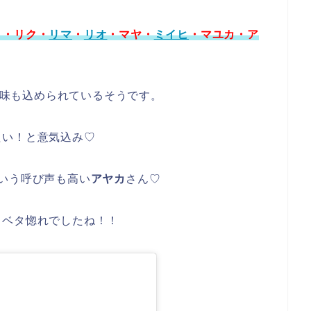
コ・リク・
リマ
・
リオ
・マヤ・
ミイヒ
・マユカ・ア
味も込められているそうです。
たい！と意気込み♡
いう呼び声も高い
アヤカ
さん♡
とベタ惚れでしたね！！