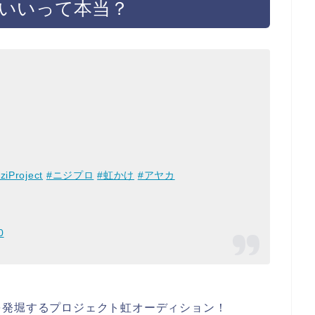
頭いいって本当？
ziProject
#ニジプロ
#虹かけ
#アヤカ
0
を発堀するプロジェクト虹オーディション！