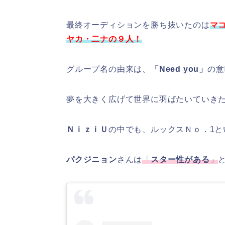
最終オーディションを勝ち抜いたのは
マ
ヤカ・二ナの９人！
グループ名の由来は、
「Need you」
の意
夢を大きく広げて世界に羽ばたいていき
ＮｉｚｉＵ
の中でも、ルックスＮｏ．1と
パクジニョン
さんは
「
スター性がある
」