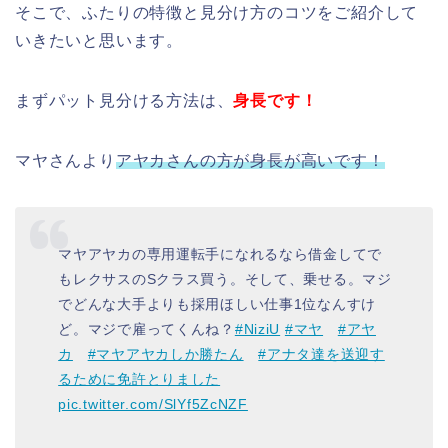
そこで、ふたりの特徴と見分け方のコツをご紹介して
いきたいと思います。
まずパット見分ける方法は、
身長です！
マヤさんより
アヤカさんの方が身長が高いです！
マヤアヤカの専用運転手になれるなら借金してで
もレクサスのSクラス買う。そして、乗せる。マジ
でどんな大手よりも採用ほしい仕事1位なんすけ
ど。マジで雇ってくんね？
#NiziU
#マヤ
#アヤ
カ
#マヤアヤカしか勝たん
#アナタ達を送迎す
るために免許とりました
pic.twitter.com/SlYf5ZcNZF