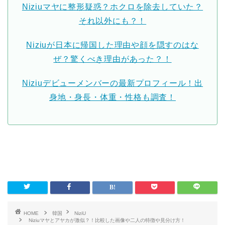
Niziuマヤに整形疑惑？ホクロを除去していた？
それ以外にも？！
Niziuが日本に帰国した理由や顔を隠すのはな
ぜ？驚くべき理由があった？！
Niziuデビューメンバーの最新プロフィール！出
身地・身長・体重・性格も調査！
HOME
韓国
NiziU
Niziuマヤとアヤカが激似？！比較した画像や二人の特徴や見分け方！