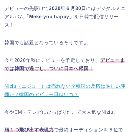
デビューの先駆けて
2020年６月30日
にはデジタルミニ
アルバム
「Meke you happy」
を日韓で配信リリー
ス！
韓国でも話題となっているそうですよ！
今年2020年秋にデビューを予定しており、
デビューま
では韓国で過ごし、ついに日本へ帰国！
Niziu（ニジュー）は売れない？韓国の反応は厳しい評
価か？韓国のデビュー日はいつ？
今やCM・テレビにひっぱりだこで大人気なNiziu。
頭１つ飛び出す表現力
で最終オーディションを
５位
で