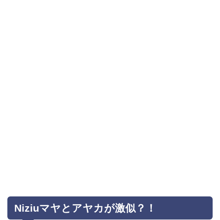
Niziuマヤとアヤカが激似？！