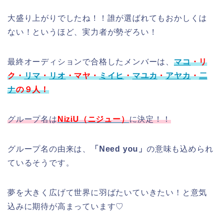
大盛り上がりでしたね！！誰が選ばれてもおかしくは
ない！というほど、実力者が勢ぞろい！
最終オーディションで合格したメンバーは、
マコ
・リ
ク・
リマ
・
リオ
・マヤ・
ミイヒ
・
マユカ
・
アヤカ
・
二
ナ
の９人！
グループ名は
NiziU（ニジュー）
に決定！！
グループ名の由来は、
「Need you」
の意味も込められ
ているそうです。
夢を大きく広げて世界に羽ばたいていきたい！と意気
込みに期待が高まっています♡