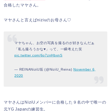
合格した
マヤさん
。
マヤさんと言えばniziuのお母さん♡
マヤちゃん、お空の写真を撮るのが好きなんだぁ
「私も撮ろうかな♥️」って、一瞬考えた笑
pic.twitter.com/6o7znHbxnS
— REINANiziU垢 (@NiziU_Reina)
November 6,
2020
マヤさん
は
NiziUメンバー
に合格した９名の中で
唯一の
元YG Japanの練習生
。