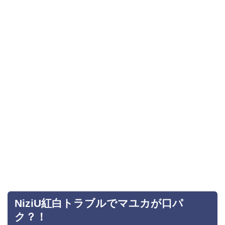
NiziU紅白トラブルでマユカが口パ
ク？！