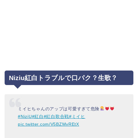
Niziu紅白トラブルで口パク？生歌？
ミイヒちゃんのアップは可愛すぎて危険
#NiziU
#紅白
#紅白歌合戦
#ミイヒ
pic.twitter.com/V5BZMvREtX