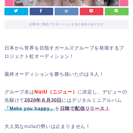
記事内に商品プロモーションを含む場合があります
日本から世界を目指すガールズグループを発堀するプ
ロジェクト虹オーディション！
最終オーディションを勝ち抜いたのは９人！
グループ名は
NiziU（ニジュー）
に決定し、デビューの
先駆けて
2020年６月30日
にはデジタルミニアルバム
「Meke you happy」
を
日韓で配信リリース！
大人気なniziuの勢いは止まりません！