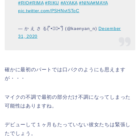
#RIO
#RIMA
#RIKU
#AYAKA
#NINA
#MAYA
pic.twitter.com/PSHNvtSToC
— か え さ る( ິ•ᆺ⃘• )ິ (@kaenyan_n)
December
31, 2020
確かに最初のパートでは口パクのようにも思えます
が・・・
マイクの不調で最初の部分だけ不調になってしまった
可能性はありますね。
デビューして１ヶ月もたっていない彼女たちは緊張し
たでしょう。