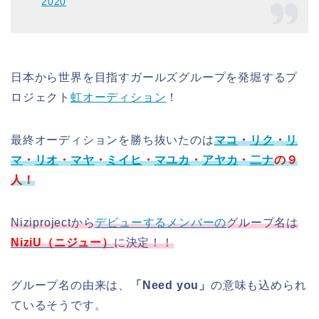
2020
日本から世界を目指すガールズグループを発堀するプ
ロジェクト
虹オーディション
！
最終オーディションを勝ち抜いたのは
マコ
・
リク
・
リ
マ
・
リオ
・
マヤ
・
ミイヒ
・
マユカ
・
アヤカ
・
二ナ
の９
人！
Niziprojectから
デビューするメンバーの
グループ名は
NiziU（ニジュー）
に決定！！
グループ名の由来は、
「Need you」
の意味も込められ
ているそうです。