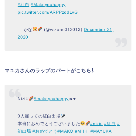
#紅白
#Makeyouhappy
pic.twitter.com/ARPPzddLvG
— かな
(@wizone013013)
December 31,
2020
マユカさんのラップのパートがこちら⇩
NiziU
#makeyouhappy
☻♥︎
9人揃っての紅白出場
本当におめでとうございました
#niziu
#紅白
#
初出場
#おめでとう
#MAKO
#MIIHI
#MAYUKA