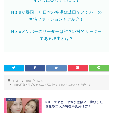
イン会に参加するには？
Niziuが帰国した日本の空港は成田？メンバーの
空港ファッションもご紹介！
Niziuメンバーのリーダーは誰？絶対的リーダー
である理由とは？
HOME
韓国
NiziU
NiziU紅白トラブルでマユカが口パク？！またかぶせだという声も？
Niziuマヤとアヤカが激似？！比較した
画像や二人の特徴や見分け方！