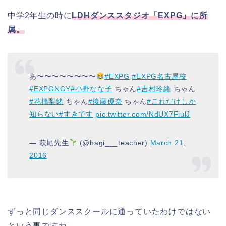
中学2年生の時に
LDHダンススタジオ「EXPG」に所
属。
あ〜〜〜〜〜〜〜〜
#EXPG
#EXPG名古屋校
#EXPGNGY
#小野なな子
ちゃん
#吉村玲緒
ちゃん
#花橋梨緒
ちゃん
#後藤優奈
ちゃん
#これだけしか
知らない
#すきです
pic.twitter.com/NdUX7FiulJ
— 萩尾先生
(@hagi___teacher)
March 21,
2016
ずっと同じダンススクールに通っていたわけではない
という事ですね。