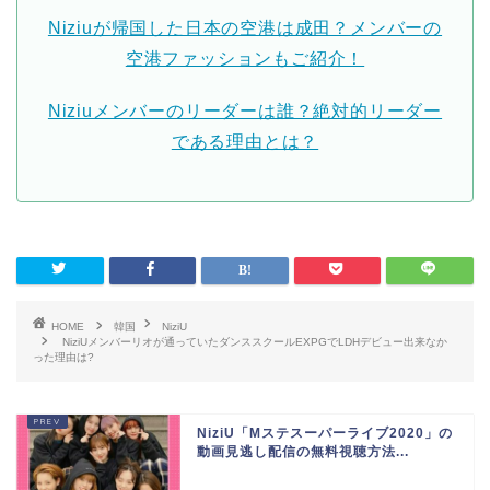
Niziuが帰国した日本の空港は成田？メンバーの
空港ファッションもご紹介！
Niziuメンバーのリーダーは誰？絶対的リーダー
である理由とは？
HOME
韓国
NiziU
NiziUメンバーリオが通っていたダンススクールEXPGでLDHデビュー出来なか
った理由は?
NiziU「Mステスーパーライブ2020」の
動画見逃し配信の無料視聴方法...