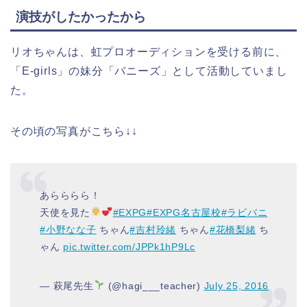
演技がしたかったから
リオちゃんは、虹プロオーディションを受ける前に、
「E-girls」の妹分「バニーズ」として活動していまし
た。
その頃の写真がこちら↓↓
あらららら！
天使を見た
#EXPG
#EXPG名古屋校
#ラビバニ
#小野なな子
ちゃん
#吉村玲緒
ちゃん
#花橋梨緒
ち
ゃん
pic.twitter.com/JPPk1hP9Lc
— 萩尾先生
(@hagi___teacher)
July 25, 2016