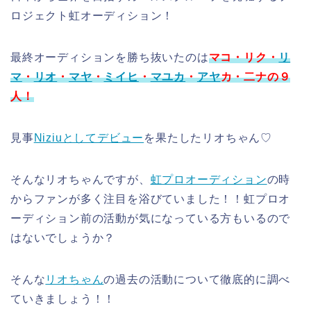
ロジェクト虹オーディション！
最終オーディションを勝ち抜いたのは
マコ・リク・
リ
マ
・
リオ
・
マヤ
・
ミイヒ
・
マユカ
・
アヤ
カ・二ナの９
人！
見事
Niziuとしてデビュー
を果たしたリオちゃん♡
そんなリオちゃんですが、
虹プロオーディション
の時
からファンが多く注目を浴びていました！！虹プロオ
ーディション前の活動が気になっている方もいるので
はないでしょうか？
そんな
リオちゃん
の過去の活動について徹底的に調べ
ていきましょう！！