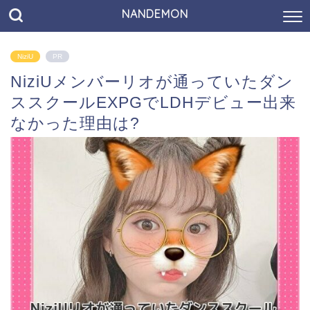
NANDEMON
NiziU
PR
NiziUメンバーリオが通っていたダン
ススクールEXPGでLDHデビュー出来
なかった理由は?