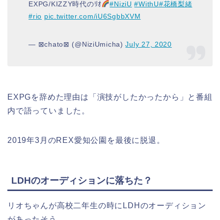
EXPG/KIZZY時代のﾘｵ
#NiziU
#WithU
#花橋梨緒
#rio
pic.twitter.com/iU6SgbbXVM
— ⊠chato⊠ (@NiziUmicha)
July 27, 2020
EXPGを辞めた理由は「演技がしたかったから」と番組
内で語っていました。
2019年3月のREX愛知公園を最後に脱退。
LDHのオーディションに落ちた？
リオちゃんが高校二年生の時にLDHのオーディション
があったそう。