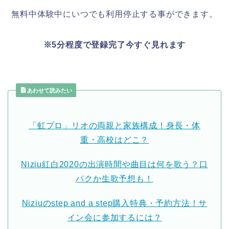
無料中体験中にいつでも利用停止する事ができます。
※5分程度で登録完了今すぐ見れます
あわせて読みたい
「虹プロ」リオの両親と家族構成！身長・体
重・高校はどこ？
Niziu紅白2020の出演時間や曲目は何を歌う？口
パクか生歌予想も！
Niziuのstep and a step購入特典・予約方法！サ
イン会に参加するには？