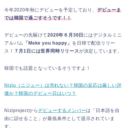
今年2020年秋にデビューを予定しており、
デビューま
では韓国で過ごすそうです！！
デビューの先駆けて
2020年６月30日
にはデジタルミニ
アルバム
「Meke you happy」
を日韓で配信リリー
ス！
７月1日には世界同時リリース
が決定しています。
韓国でも話題となっているそうですよ！
Niziu（ニジュー）は売れない？韓国の反応は厳しい評
価か？韓国のデビュー日はいつ？
Niziprojectから
デビューするメンバー
は「日本語を自
由に話せること」が最低条件として提示されていま
す。