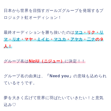
日本から世界を目指すガールズグループを発堀するプ
ロジェクト虹オーディション！
最終オーディションを勝ち抜いたのは
マコ
・リク・
リ
マ
・
リオ
・マヤ・
ミイヒ
・
マユカ
・
アヤカ
・
二ナ
の９
人！
グループ名は
NiziU（ニジュー）
に決定！！
グループ名の由来は、
「Need you」
の意味も込められ
ているそうです。
夢を大きく広げて世界に羽ばたいていきたい！と意気
込み♡