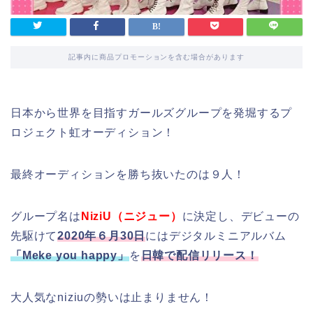
記事内に商品プロモーションを含む場合があります
日本から世界を目指すガールズグループを発堀するプ
ロジェクト虹オーディション！
最終オーディションを勝ち抜いたのは９人！
グループ名は
NiziU（ニジュー）
に決定し、デビューの
先駆けて
2020年６月30日
にはデジタルミニアルバム
「Meke you happy」
を
日韓で配信リリース！
大人気なniziuの勢いは止まりません！