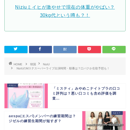
Niziuミイヒが激やせで現在の体重がやばい？
30kg代という噂も？！
HOME
韓国
NiziU
NiziUのMステスーパーライブ出演時間・順番は？口パクか生歌予想も！
「ミスティ」みやめこナイトブラの口コ
ミ評判は？悪い口コミも含め評価を調
査...
aespa(エスパ)メンバーの練習期間は？
ジゼルの練習生期間が短すぎ？